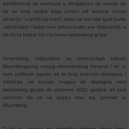
konferenciji za novinare u Singapuru da veruje da
će se broj osoba koje umiru od korona virusa
smanjiti “u priličnoj meri”, kako se sve više ljudi bude
vakcinisalo i kako novi lekovi budu sve dostupniji, a
da će ta bolest biti na nivou sezonskog gripa.
Američkog milijardera su intervjuisali tokom
Blumbergovog novog ekonomskog foruma i on je
tom prilikom izjavio da bi broj smrtnih slučajeva i
infekcija od kovida mogao da dostigne nivo
sezonskog grupa do polovine 2022. godine, ali pod
uslovom da se ne pojavi novi soj, preneo je
Blumberg.
Gejts je ukazao na nekoliko razloga zbog čega