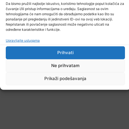
Da bismo pružili najbolje iskustvo, koristimo tehnologije poput kolačića za
čuvanje i/ili pristup informacijama o uređaju. Saglasnost sa ovim
tehnologijama će nam omogućiti da obrađujemo podatke kao što su
ponašanje pri pregledanju ili jedinstveni ID-ovi na ovoj veb lokaciji.
Nepristanak ili povlačenje saglasnosti može negativno uticati na
određene karakteristike i funkcije.
Upravljajte uslugama
Prihvati
Ne prihvatam
Prikaži podešavanja