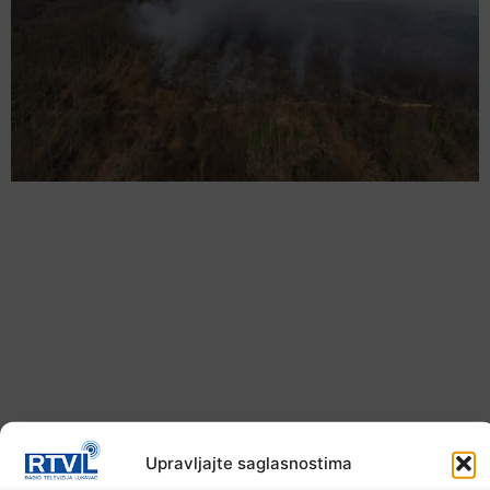
U TK povećan broj požara
Upravljajte saglasnostima
7. Augusta 2026.