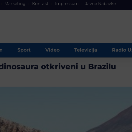
Marketing
Kontakt
Impressum
Javne Nabavke
n
Sport
Video
Televizija
Radio U
 dinosaura otkriveni u Brazilu