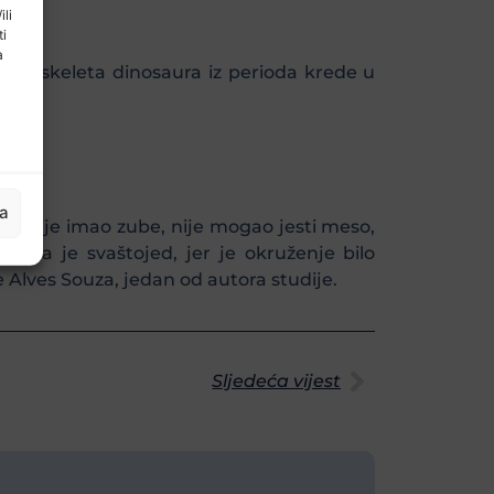
ili
ti
a
enih skeleta dinosaura iz perioda krede u
ja
 da nije imao zube, nije mogao jesti meso,
i koja je svaštojed, jer je okruženje bilo
ne Alves Souza, jedan od autora studije.
Sljedeća vijest