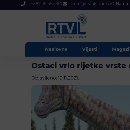
+387 35 553 967
info@rtvlukavac.ba
O Nama
Naslovna
Vijesti
Magazi
Ostaci vrlo rijetke vrste
Objavljeno:
19.11.2021.