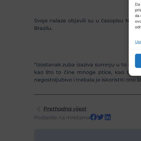
Da 
pri
da 
Svoje nalaze objavili su u časopisu Natu
ovo
odr
Brazilu.
Upr
“Izostanak zuba izaziva sumnju u to kakvu
kao što to čine mnoge ptice, kao što su j
negostoljubivo i trebala je iskoristiti ono
Prethodna vijest
Podijelite na mrežama