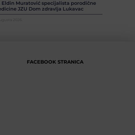
. Eldin Muratović specijalista porodične
dicine JZU Dom zdravlja Lukavac
Augusta 2026.
FACEBOOK STRANICA