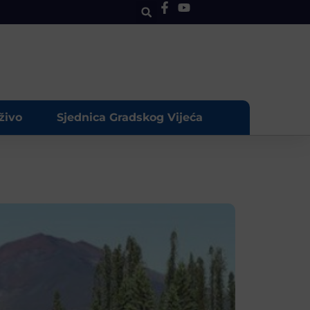
živo
Sjednica Gradskog Vijeća