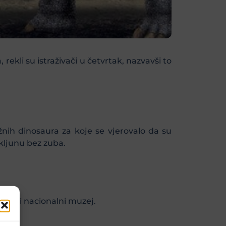
rekli su istraživači u četvrtak, nazvavši to
žnih dinosaura za koje se vjerovalo da su
kljunu bez zuba.
razilski nacionalni muzej.