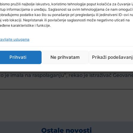
bismo pružili najbolje iskustvo, koristimo tehnologije poput kolačića za čuvanje i/
stup informacijama o uređaju. Saglasnost sa ovim tehnologijama će nam omogući
obrađujemo podatke kao što su ponašanje pri pregledanju ili jedinstveni ID-ovi n
re, nazvavši otkriće jednim od najkompletnijih pronađ
j veb lokaciji. Nepristanak ili povlačenje saglasnosti može negativno uticati na
eđene karakteristike i funkcije.
avljajte uslugama
Prihvati
Ne prihvatam
Prikaži podešavan
 je ishranu ova životinja imala. To ne znači da, budući
astreb i lešinari. Najvjerovatnije se radilo o životinj
 što je imala na raspolaganju”, rekao je istraživač Geova
Ostale novosti