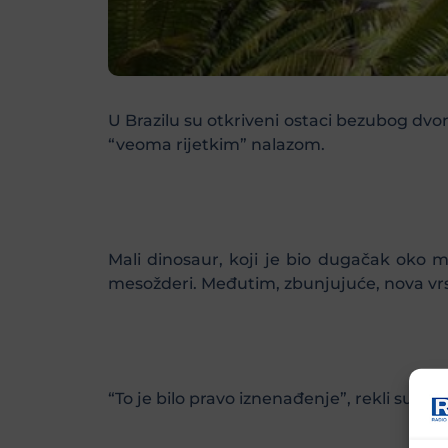
U Brazilu su otkriveni ostaci bezubog dvono
“veoma rijetkim” nalazom.
Mali dinosaur, koji je bio dugačak oko m
mesožderi. Međutim, zbunjujuće, nova vrs
“To je bilo pravo iznenađenje”, rekli su pale