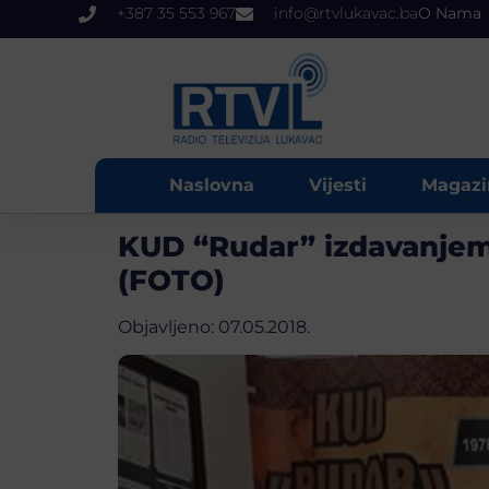
+387 35 553 967
info@rtvlukavac.ba
O Nama
Naslovna
Vijesti
Magazi
KUD “Rudar” izdavanjem k
(FOTO)
Objavljeno:
07.05.2018.