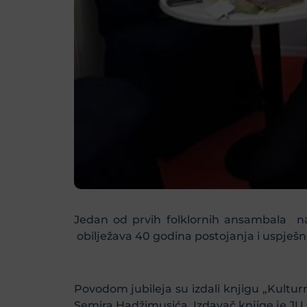
Jedan od prvih folklornih ansambala na
obilježava 40 godina postojanja i uspješn
Povodom jubileja su izdali knjigu „Kultu
Semira Hadžimusića. Izdavač knjige je JU Z