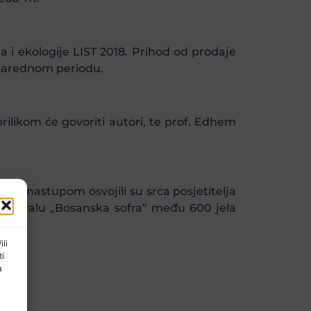
i ekologije LIST 2018. Prihod od prodaje
u narednom periodu.
ilikom će govoriti autori, te prof. Edhem
im nastupom osvojili su srca posjetitelja
 Festivalu „Bosanska sofra“ među 600 jela
ili
ti
a
.