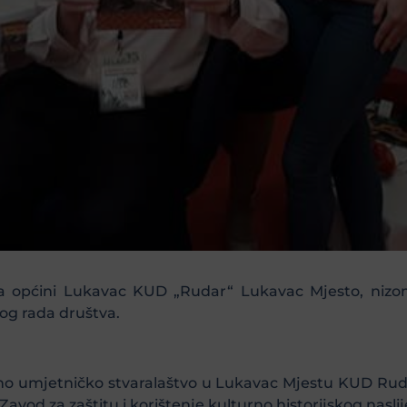
 općini Lukavac KUD „Rudar“ Lukavac Mjesto, nizom a
og rada društva.
rno umjetničko stvaralaštvo u Lukavac Mjestu KUD Ruda
avod za zaštitu i korištenje kulturno historijskog nasli