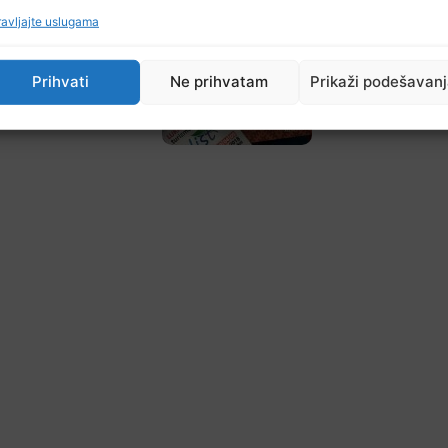
avljajte uslugama
Prihvati
Ne prihvatam
Prikaži podešavan