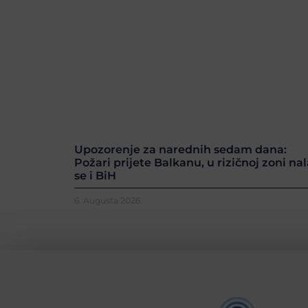
Upozorenje za narednih sedam dana:
Požari prijete Balkanu, u rizičnoj zoni nal
se i BiH
6. Augusta 2026.