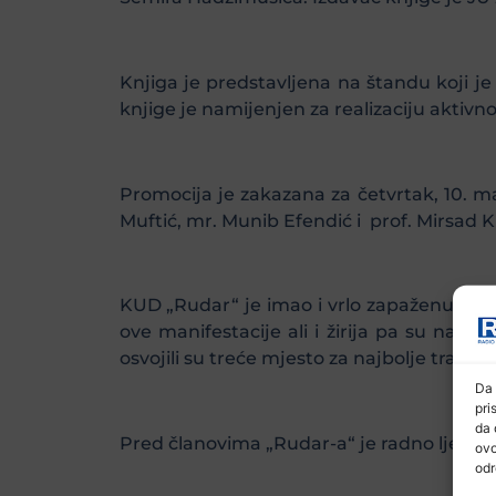
Knjiga je predstavljena na štandu koji 
knjige je namijenjen za realizaciju aktivno
Promocija je zakazana za četvrtak, 10. m
Muftić, mr. Munib Efendić i prof. Mirsad K
KUD „Rudar“ je imao i vrlo zapaženu ulog
ove manifestacije ali i žirija pa su na 
osvojili su treće mjesto za najbolje tradici
Da 
pri
da 
Pred članovima „Rudar-a“ je radno ljeto je
ovo
odr