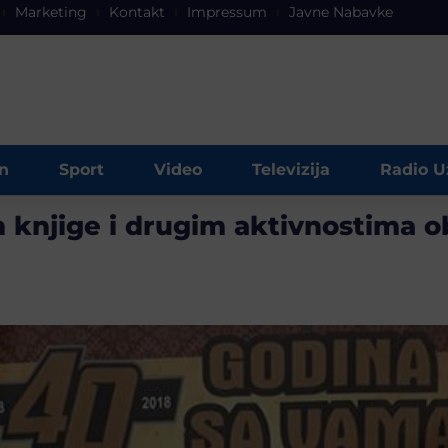
Marketing
Kontakt
Impressum
Javne Nabavke
n
Sport
Video
Televizija
Radio U
njige i drugim aktivnostima obil