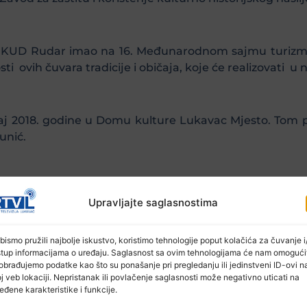
je KUD Rudar imao na 16. Međunarodnom sajmu turizma 
sti ovih čuvara tradicije i običaja, koje će realizovati 
aj 2018. godine u Domu kulture Lukavac Mjesto. Tom pr
unić.
u na proteklom Sajmu LIST 2018. Šopskim igrama i javn
Upravljajte saglasnostima
smotri ansambala izborili prestižno drugo mjesto, a na
onalno slano jelo.
bismo pružili najbolje iskustvo, koristimo tehnologije poput kolačića za čuvanje i/
stup informacijama o uređaju. Saglasnost sa ovim tehnologijama će nam omogući
obrađujemo podatke kao što su ponašanje pri pregledanju ili jedinstveni ID-ovi n
r pripremaju i najavljuju niz nastupa i drugih aktivnosti
j veb lokaciji. Nepristanak ili povlačenje saglasnosti može negativno uticati na
eđene karakteristike i funkcije.