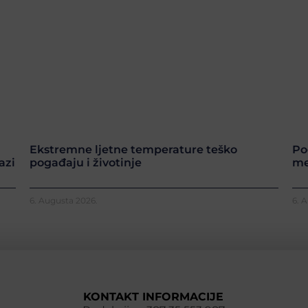
Ekstremne ljetne temperature teško
Po
azi
pogađaju i životinje
me
6. Augusta 2026.
6. 
KONTAKT INFORMACIJE