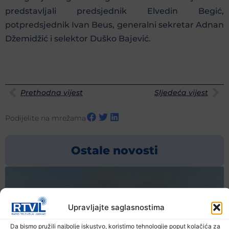
predstavljali predsjednik Elvedin Begić,
potpredsjednik Ivan Beus, generalni sekretar Adnan
Džemidžić i selektor Duško Bajević.
Prethodna vijest
Sljedeća vijest
Podijelite na mrežama
Ostale novosti
Upravljajte saglasnostima
Da bismo pružili najbolje iskustvo, koristimo tehnologije poput kolačića za