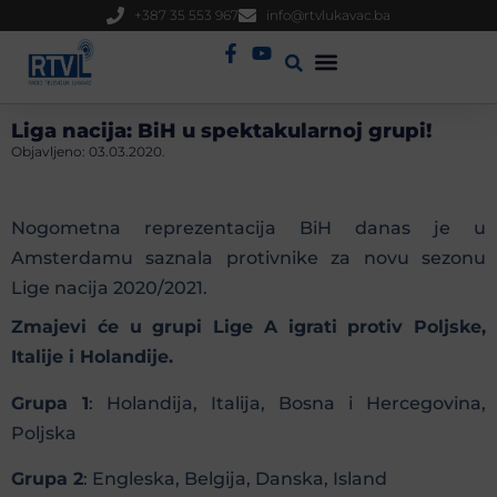
+387 35 553 967
info@rtvlukavac.ba
Radio Uživo
Sjednica Gradskog Vijeća
Liga nacija: BiH u spektakularnoj grupi!
Objavljeno:
03.03.2020.
Nogometna reprezentacija BiH danas je u
Amsterdamu saznala protivnike za novu sezonu
Lige nacija 2020/2021.
Zmajevi će u grupi Lige A igrati protiv Poljske,
Italije i Holandije.
Grupa 1
: Holandija, Italija, Bosna i Hercegovina,
Poljska
Grupa 2
: Engleska, Belgija, Danska, Island