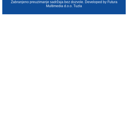
Zabranjeno preuzimanje sadržaja bez dozvole. Developed by
Futura
Multimedia d.o.o. Tuzla