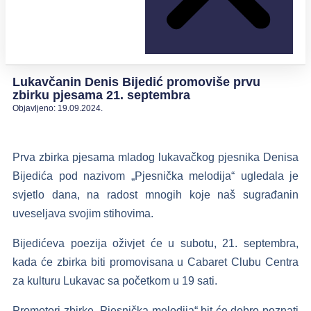
Lukavčanin Denis Bijedić promoviše prvu
zbirku pjesama 21. septembra
Objavljeno:
19.09.2024.
Prva zbirka pjesama mladog lukavačkog pjesnika Denisa
Bijedića pod nazivom „Pjesnička melodija“ ugledala je
svjetlo dana, na radost mnogih koje naš sugrađanin
uveseljava svojim stihovima.
Bijedićeva poezija oživjet će u subotu, 21. septembra,
kada će zbirka biti promovisana u Cabaret Clubu Centra
za kulturu Lukavac sa početkom u 19 sati.
Promotori zbirke „Pjesnička melodija“ bit će dobro poznati