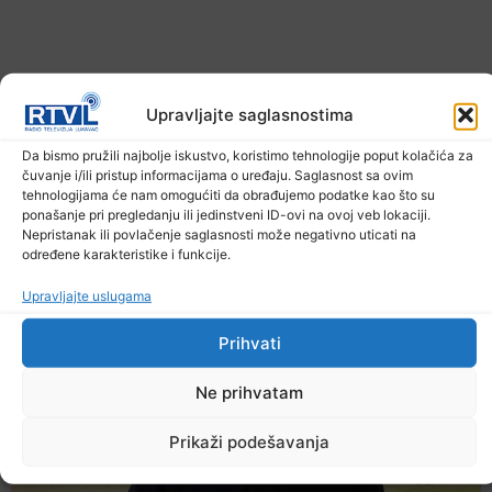
Upravljajte saglasnostima
Da bismo pružili najbolje iskustvo, koristimo tehnologije poput kolačića za
čuvanje i/ili pristup informacijama o uređaju. Saglasnost sa ovim
Upozorenje za narednih sedam dana: Požari
tehnologijama će nam omogućiti da obrađujemo podatke kao što su
prijete Balkanu, u rizičnoj zoni nalazi se i BiH
ponašanje pri pregledanju ili jedinstveni ID-ovi na ovoj veb lokaciji.
Nepristanak ili povlačenje saglasnosti može negativno uticati na
6. Augusta 2026.
određene karakteristike i funkcije.
Upravljajte uslugama
Prihvati
Ne prihvatam
Prikaži podešavanja