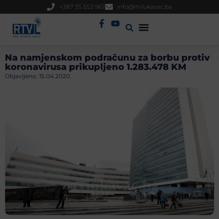
+387 35 553 967
info@rtvlukavac.ba
Radio Uživo
Sjednica Gradskog Vijeća
Na namjenskom podračunu za borbu protiv
koronavirusa prikupljeno 1.283.478 KM
Objavljeno:
15.04.2020.