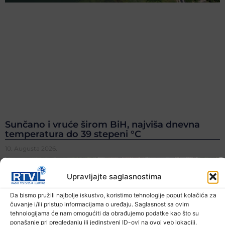
Sunčano i vruće širom BiH, najviša dnevna
temperatura do 39 stepeni °C
10. Augusta 2026.
Upravljajte saglasnostima
Da bismo pružili najbolje iskustvo, koristimo tehnologije poput kolačića za
čuvanje i/ili pristup informacijama o uređaju. Saglasnost sa ovim
tehnologijama će nam omogućiti da obrađujemo podatke kao što su
ponašanje pri pregledanju ili jedinstveni ID-ovi na ovoj veb lokaciji.