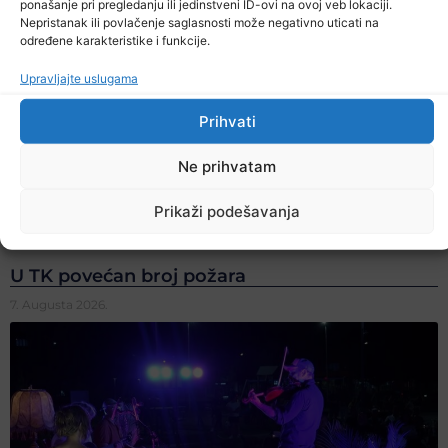
ponašanje pri pregledanju ili jedinstveni ID-ovi na ovoj veb lokaciji.
Nepristanak ili povlačenje saglasnosti može negativno uticati na
određene karakteristike i funkcije.
Upravljajte uslugama
Prihvati
Ne prihvatam
Prikaži podešavanja
U TK povećan broj požara
7. Augusta 2026.