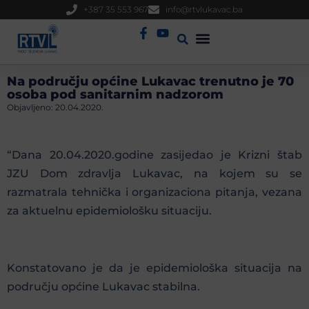
+387 35 553 967
info@rtvlukavac.ba
Radio Uživo
Sjednica Gradskog Vijeća
Na području općine Lukavac trenutno je 70
osoba pod sanitarnim nadzorom
Objavljeno:
20.04.2020.
“Dana 20.04.2020.godine zasijedao je Krizni štab
JZU Dom zdravlja Lukavac, na kojem su se
razmatrala tehnička i organizaciona pitanja, vezana
za aktuelnu epidemiološku situaciju.
Konstatovano je da je epidemiološka situacija na
području općine Lukavac stabilna.