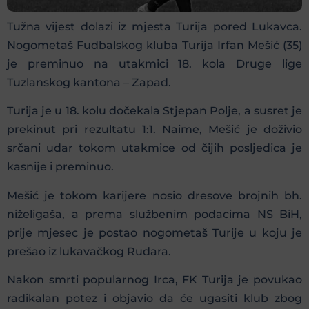
Tužna vijest dolazi iz mjesta Turija pored Lukavca.
Nogometaš Fudbalskog kluba Turija Irfan Mešić (35)
je preminuo na utakmici 18. kola Druge lige
Tuzlanskog kantona – Zapad.
Turija je u 18. kolu dočekala Stjepan Polje, a susret je
prekinut pri rezultatu 1:1. Naime, Mešić je doživio
srčani udar tokom utakmice od čijih posljedica je
kasnije i preminuo.
Mešić je tokom karijere nosio dresove brojnih bh.
niželigaša, a prema službenim podacima NS BiH,
prije mjesec je postao nogometaš Turije u koju je
prešao iz lukavačkog Rudara.
Nakon smrti popularnog Irca, FK Turija je povukao
radikalan potez i objavio da će ugasiti klub zbog