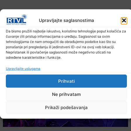
Upravljajte saglasnostima
Da bismo pružili najbolje iskustvo, koristimo tehnologije poput kolačića za
čuvanje i/ili pristup informacijama o uređaju. Saglasnost sa ovim
tehnologijama će nam omogućiti da obrađujemo podatke kao što su
U TK povećan broj požara
ponašanje pri pregledanju ili jedinstveni ID-ovi na ovoj veb lokaciji.
7. Augusta 2026.
Nepristanak ili povlačenje saglasnosti može negativno uticati na
određene karakteristike i funkcije.
Upravljajte uslugama
Prihvati
Ne prihvatam
Prikaži podešavanja