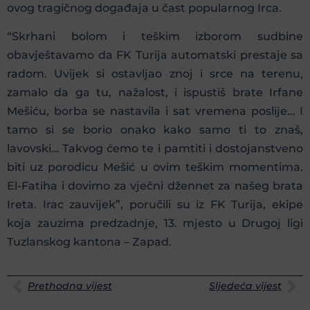
ovog tragičnog događaja u čast popularnog Irca.
“Skrhani bolom i teškim izborom sudbine
obavještavamo da FK Turija automatski prestaje sa
radom. Uvijek si ostavljao znoj i srce na terenu,
zamalo da ga tu, nažalost, i ispustiš brate Irfane
Mešiću, borba se nastavila i sat vremena poslije… I
tamo si se borio onako kako samo ti to znaš,
lavovski… Takvog ćemo te i pamtiti i dostojanstveno
biti uz porodicu Mešić u ovim teškim momentima.
El-Fatiha i dovimo za vječni džennet za našeg brata
Ireta. Irac zauvijek”, poručili su iz FK Turija, ekipe
koja zauzima predzadnje, 13. mjesto u Drugoj ligi
Tuzlanskog kantona – Zapad.
Prethodna vijest
Sljedeća vijest