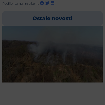
Podijelite na mrežama
Ostale novosti