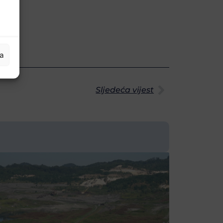
ja
Sljedeća vijest