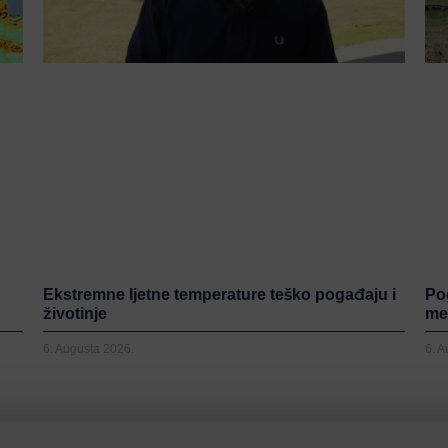
Ekstremne ljetne temperature teško pogađaju i
Po
životinje
me
6. Augusta 2026.
6. 