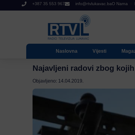
+387 35 553 967
info@rtvlukavac.ba
O Nama
Naslovna
Vijesti
Magaz
Najavljeni radovi zbog kojih
Objavljeno:
14.04.2019.