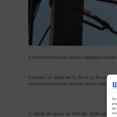
Iz Elektrodistribucije Lukavac najavljuju radove 
U subotu, 13. aprila od 11, 00 do 11,30 sati bez e
naselja Gnojnica (od Spomen česme prema polj
Da 
pri
da 
ovo
U utorak,16. aprila od 9,00 do 15,00 sati bez