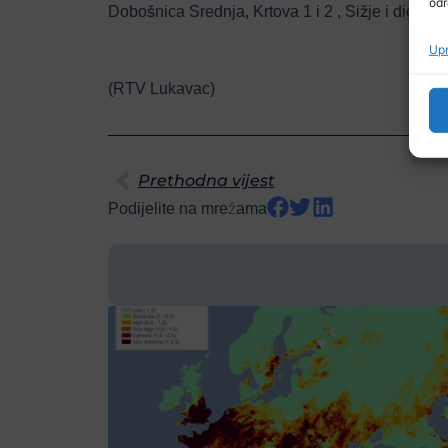
odr
Dobošnica Srednja, Krtova 1 i 2 , Sižje i dio De
Upr
(RTV Lukavac)
Prethodna vijest
Podijelite na mrežama