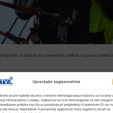
zbog kojih će dolaziti do povremenih prekida u isporuci električ
lektrične energije će biti dio Bistarca (naselje Iljkići), a od 14,
u).
Upravljajte saglasnostima
bismo pružili najbolje iskustvo, koristimo tehnologije poput kolačića za čuvanje i/
stup informacijama o uređaju. Saglasnost sa ovim tehnologijama će nam omogući
obrađujemo podatke kao što su ponašanje pri pregledanju ili jedinstveni ID-ovi n
j veb lokaciji. Nepristanak ili povlačenje saglasnosti može negativno uticati na
 električne energije će biti naselja: Gnojnica, Berkovica, 