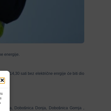
ne energije.
00 do 14,30 sati bez električne enrgije će biti dio
ili
ti
a
Kruševica, Dobošnica Donja, Dobošnica Gornja ,