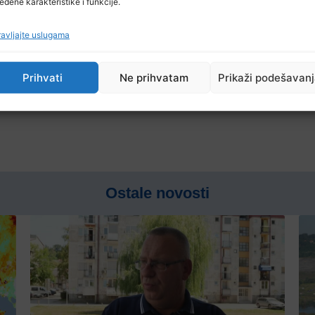
eđene karakteristike i funkcije.
vetaka (Hodžići uz magistralni put M4).
avljajte uslugama
Prihvati
Ne prihvatam
Prikaži podešavan
Ostale novosti