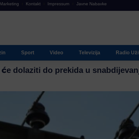
Marketing
Kontakt
Impressum
Javne Nabavke
in
Sport
Video
Televizija
Radio Už
 će dolaziti do prekida u snabdijeva