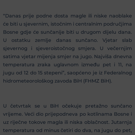
“Danas prije podne dosta magle ili niske naoblake
će biti u sjevernim, istočnim i centralnim područjima
Bosne gdje će sunčanije biti u drugom dijelu dana.
U ostatku zemlje danas sunčano. Vjetar slab
sjevernog i sjeveroistočnog smjera. U večernjim
satima vjetar mijenja smjer na jugo. Najviša dnevna
temperatura zraka uglavnom između pet i 11, na
jugu od 12 do 15 stepeni”, saopćeno je iz Federalnog
hidrometeorološkog zavoda BiH (FHMZ BiH).
U četvrtak se u BiH očekuje pretažno sunčano
vrijeme. Veći dio prijepodneva po kotlinama Bosne i
uz riječne tokove magla ili niska oblačnost. Jutarnja
temperatura od minus četiri do dva, na jugu do pet,