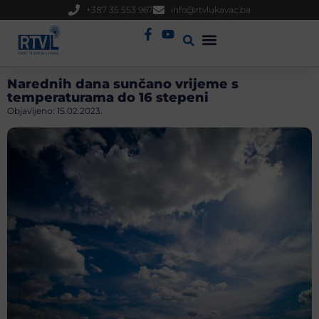
+387 35 553 967
info@rtvlukavac.ba
Radio Uživo
Sjednica Gradskog Vijeća
Narednih dana sunčano vrijeme s
temperaturama do 16 stepeni
Objavljeno:
15.02.2023.