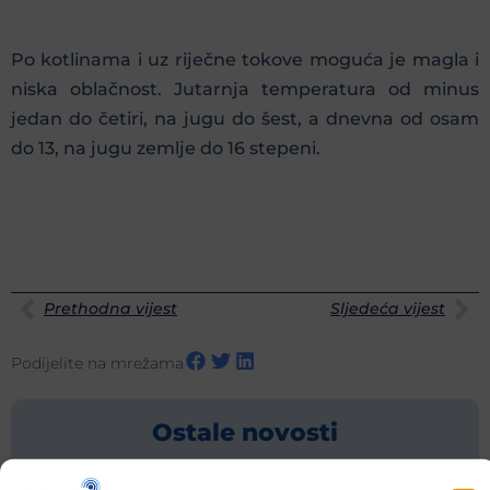
Po kotlinama i uz riječne tokove moguća je magla i
niska oblačnost. Jutarnja temperatura od minus
jedan do četiri, na jugu do šest, a dnevna od osam
do 13, na jugu zemlje do 16 stepeni.
Prethodna vijest
Sljedeća vijest
Podijelite na mrežama
Ostale novosti