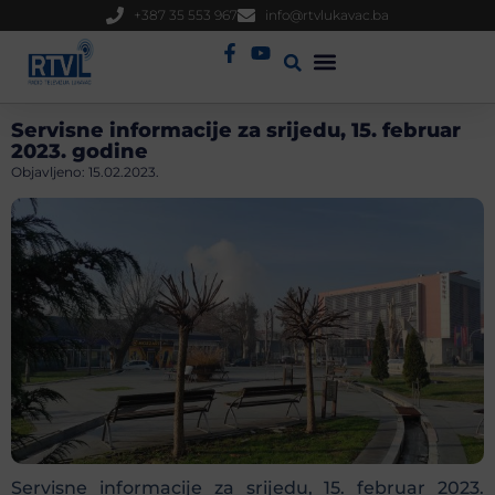
+387 35 553 967
info@rtvlukavac.ba
Radio Uživo
Sjednica Gradskog Vijeća
Servisne informacije za srijedu, 15. februar
2023. godine
Objavljeno:
15.02.2023.
Servisne informacije za srijedu, 15. februar 2023.