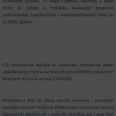
jučerašnjoj sjednici, 14. maja i sjednici održanoj 3. maja
donio je odluke o nastavku realizacije programa
sufinansiranja zapošljavanja i samozapošljavanja Start up
za 2020. godinu.
Cilj donošenja odluka o nastavku realizacije jeste
ublažavanje mjera nanesenih privredi BiH pojavom i
širenjem korona virusa (COVID19).
Poslodavci koji su zbog stanja nesreće i praćenja
naredbi Kriznih štabova Federacije i Kantona morali
obustaviti djelatnost i odjaviti radnike, pa i one koji