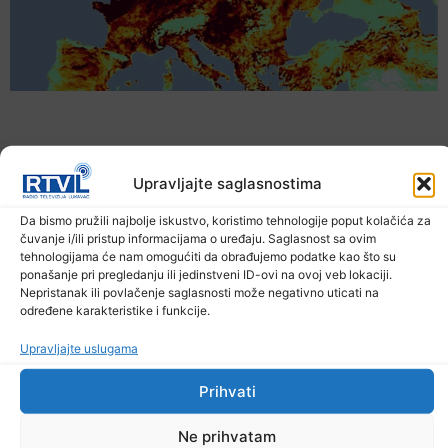
Upravljajte saglasnostima
Da bismo pružili najbolje iskustvo, koristimo tehnologije poput kolačića za
čuvanje i/ili pristup informacijama o uređaju. Saglasnost sa ovim
tehnologijama će nam omogućiti da obrađujemo podatke kao što su
ponašanje pri pregledanju ili jedinstveni ID-ovi na ovoj veb lokaciji.
Nepristanak ili povlačenje saglasnosti može negativno uticati na
određene karakteristike i funkcije.
Upozorenje za narednih sedam dana: Požari
Upravljajte uslugama
prijete Balkanu, u rizičnoj zoni nalazi se i BiH
6. Augusta 2026.
Prihvati
Ne prihvatam