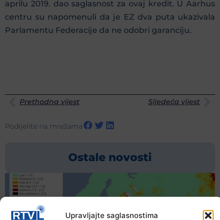
aprilu 2019. dao saglasnost za ovaj kredit. U Aarhus
centru su napomenuli da je EZ dva puta ukazivala
Parlamentu Federacije da ne odobri garanciju.
Prethodna vijest
Sljedeća vijest
Podijelite na mrežama
Ostale novosti
Upravljajte saglasnostima