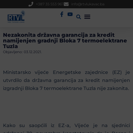
+387 35 553 967
info@rtvlukavac.ba
Radio Uživo
Sjednica Gradskog Vijeća
Nezakonita državna garancija za kredit
namijenjen gradnji Bloka 7 termoelektrane
Tuzla
Objavljeno:
03.12.2021.
Ministarsko vijeće Energetske zajednice (EZ) je
utvrdilo da državna garancija za kredit namijenjen
izgradnji Bloka 7 termoelektrane Tuzla nije zakonita.
Kako su saopćili iz EZ-a, Vijeće je na sjednici