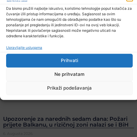
Da bismo pružili najbolje iskustvo, koristimo tehnologije poput kolačića za
čuvanje i/ili pristup informacijama o uređaju. Saglasnost sa ovim
tehnologijama će nam omogućiti da obrađujemo podatke kao što su
ponašanje pri pregledanju ili jedinstveni ID-ovi na ovoj veb lokaciji.
Nepristanak ili povlačenje saglasnosti može negativno uticati na
određene karakteristike i funkcije.
Upravljajte uslugama
Prihvati
Ne prihvatam
Prikaži podešavanja
Upozorenje za narednih sedam dana: Požari
prijete Balkanu, u rizičnoj zoni nalazi se i BiH
6. Augusta 2026.