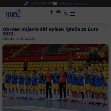
+387 35 553 967
info@rtvlukavac.ba
Radio Uživo
Sjednica Gradskog Vijeća
Obrvan objavio širi spisak igrača za Euro
2022.
Objavljeno:
03.12.2021.