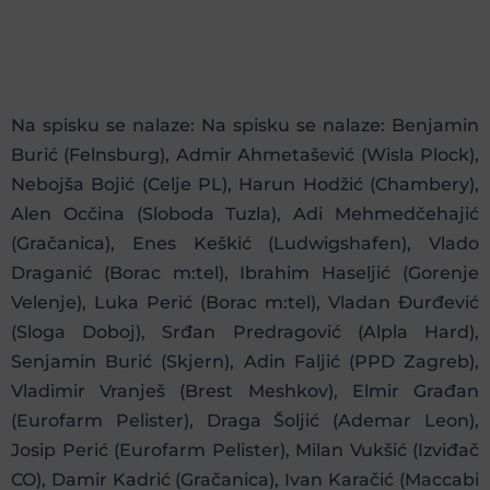
Na spisku se nalaze: Na spisku se nalaze: Benjamin
Burić (Felnsburg), Admir Ahmetašević (Wisla Plock),
Nebojša Bojić (Celje PL), Harun Hodžić (Chambery),
Alen Ocčina (Sloboda Tuzla), Adi Mehmedčehajić
(Gračanica), Enes Keškić (Ludwigshafen), Vlado
Draganić (Borac m:tel), Ibrahim Haseljić (Gorenje
Velenje), Luka Perić (Borac m:tel), Vladan Đurđević
(Sloga Doboj), Srđan Predragović (Alpla Hard),
Senjamin Burić (Skjern), Adin Faljić (PPD Zagreb),
Vladimir Vranješ (Brest Meshkov), Elmir Građan
(Eurofarm Pelister), Draga Šoljić (Ademar Leon),
Josip Perić (Eurofarm Pelister), Milan Vukšić (Izviđač
CO), Damir Kadrić (Gračanica), Ivan Karačić (Maccabi