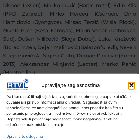
Rishon Lezion), Marko Lukić (Borac m:tel), Edin Klis
(PPD Zagreb), Mirko Herceg (Csurgoi), Dino
Hamidović (Gyongyos), Mirsad Terzić (Wisla Plock),
Nikola Prce (Besa Famgas), Marin Vegar (Dobrogea
Sud), Dušan Miličević (Sloga Doboj), Luka Knežević
(Borac m:tel), Dejan Malinović (Balatonfuredi), Neven
Stjepanović (Al-Najma Club), Dragan Pavlović (Koper
2013), Aleksandar Milojević (Leotar), Marko Panić
(Montpellier).
Upravljajte saglasnostima
Da bismo pružili najbolje iskustvo, koristimo tehnologije poput kolačića za
čuvanje i/ili pristup informacijama o uređaju. Saglasnost sa ovim
Prethodna vijest
Sljedeća vijest
tehnologijama će nam omogućiti da obrađujemo podatke kao što su
ponašanje pri pregledanju ili jedinstveni ID-ovi na ovoj veb lokaciji.
Nepristanak ili povlačenje saglasnosti može negativno uticati na
Podijelite na mrežama
određene karakteristike i funkcije.
Upravljajte uslugama