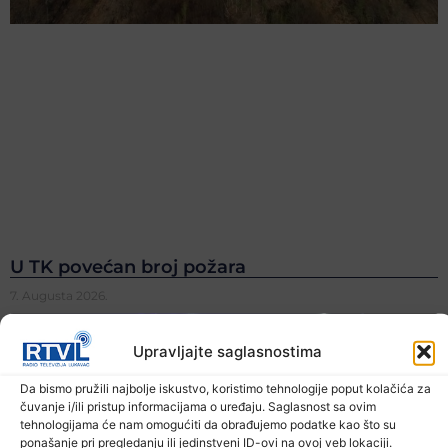
U TK povećan broj požara
7. Augusta 2026.
Upravljajte saglasnostima
Da bismo pružili najbolje iskustvo, koristimo tehnologije poput kolačića za
čuvanje i/ili pristup informacijama o uređaju. Saglasnost sa ovim
tehnologijama će nam omogućiti da obrađujemo podatke kao što su
ponašanje pri pregledanju ili jedinstveni ID-ovi na ovoj veb lokaciji.