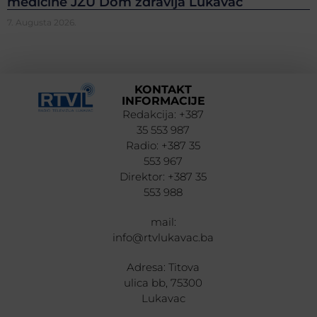
medicine JZU Dom zdravlja Lukavac
7. Augusta 2026.
KONTAKT
INFORMACIJE
Redakcija: +387
35 553 987
Radio: +387 35
553 967
Direktor: +387 35
553 988
mail:
info@rtvlukavac.ba
Adresa: Titova
ulica bb, 75300
Lukavac