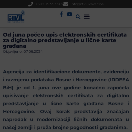
+387 35 553 967
info@rtvlukavac.ba
Radio Uživo
Sjednica Gradskog Vijeća
Od juna počeo upis elektronskih certifikata
za digitalno predstavljanje u lične karte
građana
Objavljeno:
07.06.2024.
Agencija za identifikacione dokumente, evidenciju
i razmjenu podataka Bosne i Hercegovine (IDDEEA
BiH) je od 1. juna ove godine konačno započela
upisivanje elektronskih certifikata za digitalno
predstavljanje u lične karte građana Bosne i
Hercegovine. Ovaj korak predstavlja značajan
napredak u modernizaciji ličnih dokumenata u
našoj zemlji i pruža brojne pogodnosti građanima.