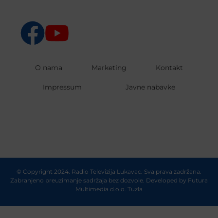
O nama
Marketing
Kontakt
Impressum
Javne nabavke
© Copyright 2024. Radio Televizija Lukavac. Sva prava zadržana.
Zabranjeno preuzimanje sadržaja bez dozvole. Developed by
Futura
Multimedia d.o.o. Tuzla