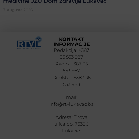
medicine JZU Dom zdravlja Lukavac
7. Augusta 2026.
KONTAKT
INFORMACIJE
Redakcija: +387
35 553 987
Radio: +387 35
553 967
Direktor: +387 35
553 988
mail:
info@rtvlukavac.ba
Adresa: Titova
ulica bb, 75300
Lukavac