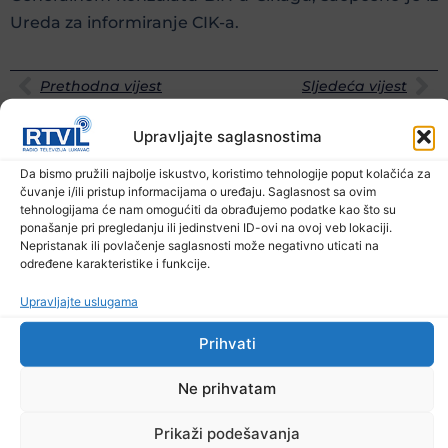
Ureda za informiranje CIK-a.
Prethodna vijest
Sljedeća vijest
Upravljajte saglasnostima
Podijelite na mrežama
Da bismo pružili najbolje iskustvo, koristimo tehnologije poput kolačića za
čuvanje i/ili pristup informacijama o uređaju. Saglasnost sa ovim
Ostale novosti
tehnologijama će nam omogućiti da obrađujemo podatke kao što su
ponašanje pri pregledanju ili jedinstveni ID-ovi na ovoj veb lokaciji.
Nepristanak ili povlačenje saglasnosti može negativno uticati na
određene karakteristike i funkcije.
Upravljajte uslugama
Prihvati
Ne prihvatam
Prikaži podešavanja