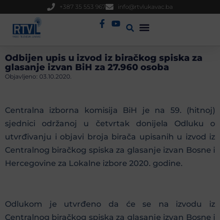
+387 35 553 967
info@rtvlukavac.ba
Radio Uživo
Sjednica Gradskog Vijeća
Odbijen upis u izvod iz biračkog spiska za
glasanje izvan BiH za 27.960 osoba
Objavljeno:
03.10.2020.
Centralna izborna komisija BiH je na 59. (hitnoj)
sjednici održanoj u četvrtak donijela Odluku o
utvrđivanju i objavi broja birača upisanih u izvod iz
Centralnog biračkog spiska za glasanje izvan Bosne i
Hercegovine za Lokalne izbore 2020. godine.
Odlukom je utvrđeno da će se na izvodu iz
Centralnog biračkog spiska za glasanje izvan Bosne i