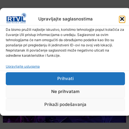
Upravljajte saglasnostima
Da bismo pružili najbolje iskustvo, koristimo tehnologije poput kolačića za
čuvanje i/ili pristup informacijama o uređaju. Saglasnost sa ovim
U TK povećan broj požara
tehnologijama će nam omogućiti da obrađujemo podatke kao što su
ponašanje pri pregledanju ili jedinstveni ID-ovi na ovoj veb lokaciji.
7. Augusta 2026.
Nepristanak ili povlačenje saglasnosti može negativno uticati na
određene karakteristike i funkcije.
Upravljajte uslugama
Prihvati
Ne prihvatam
Prikaži podešavanja