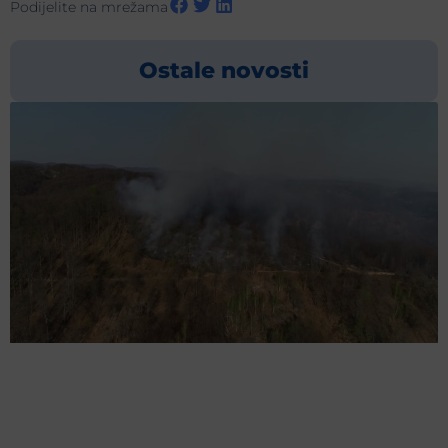
Podijelite na mrežama
Ostale novosti