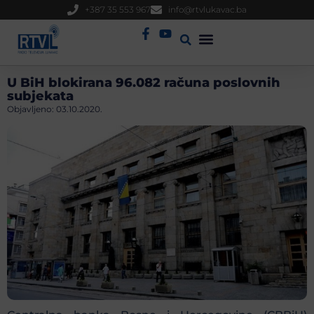
+387 35 553 967
info@rtvlukavac.ba
Radio Uživo
Sjednica Gradskog Vijeća
U BiH blokirana 96.082 računa poslovnih
subjekata
Objavljeno:
03.10.2020.