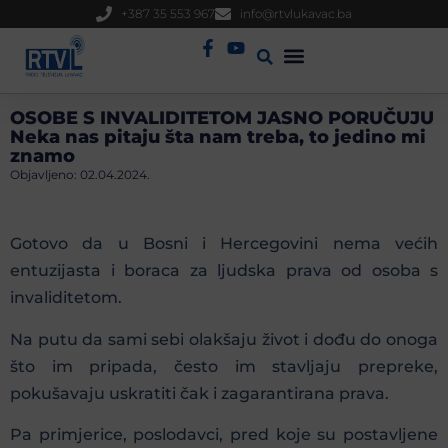
+387 35 553 967
info@rtvlukavac.ba
Radio Uživo
Sjednica Gradskog Vijeća
OSOBE S INVALIDITETOM JASNO PORUČUJU
Neka nas pitaju šta nam treba, to jedino mi
znamo
Objavljeno:
02.04.2024.
Gotovo da u Bosni i Hercegovini nema većih
entuzijasta i boraca za ljudska prava od osoba s
invaliditetom.
Na putu da sami sebi olakšaju život i dođu do onoga
što im pripada, često im stavljaju prepreke,
pokušavaju uskratiti čak i zagarantirana prava.
Pa primjerice, poslodavci, pred koje su postavljene