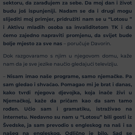
sektoru, da zarađujem za sebe. Da moj dan i život
budu još ispunjeniji. Nadam se da i drugi mogu
slijediti moj primjer, pridružiti nam se u “Lotosu ”
i Aktivu mladih osoba sa invaliditetom TK i da
ćemo zajedno napraviti promjenu, da svijet bude
bolje mjesto za sve nas
– poručuje Davorin.
Dok razgovaramo s njim u njegovom domu, kaže
nam da je sve jezike naučio gledajući televiziju.
–
Nisam imao naše programe, samo njemačke. Pa
sam gledao i shvaćao. Pomagao mi je brat i danas,
kako tvrdi njegova djevojka, koja inače živi u
Njemačkoj, kaže da pričam kao da sam tamo
rođen. Učio sam i gramatiku, istraživao na
internetu. Nedavno su nam u “Lotosu” bili gosti iz
Švedske, ja sam prevodio s engleskog na naš i sa
našeg na engleskog. Odlično je bilo. Sad se