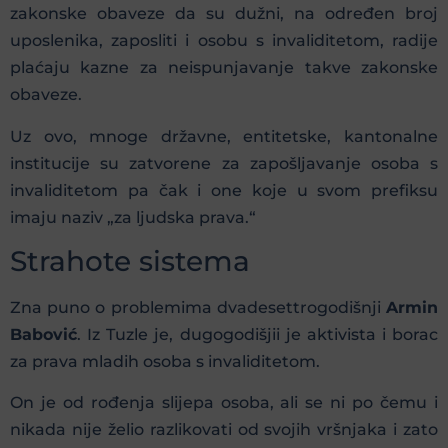
zakonske obaveze da su dužni, na određen broj
uposlenika, zaposliti i osobu s invaliditetom, radije
plaćaju kazne za neispunjavanje takve zakonske
obaveze.
Uz ovo, mnoge državne, entitetske, kantonalne
institucije su zatvorene za zapošljavanje osoba s
invaliditetom pa čak i one koje u svom prefiksu
imaju naziv „za ljudska prava.“
Strahote sistema
Zna puno o problemima dvadesettrogodišnji
Armin
Babović
. Iz Tuzle je, dugogodišjii je aktivista i borac
za prava mladih osoba s invaliditetom.
On je od rođenja slijepa osoba, ali se ni po čemu i
nikada nije želio razlikovati od svojih vršnjaka i zato