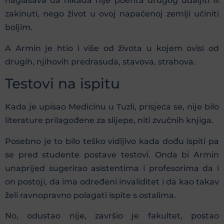
naglašava da nikada nije poenta drugog udaljiti ili
zakinuti, nego život u ovoj napaćenoj zemlji učiniti
boljim.
A Armin je htio i više od života u kojem ovisi od
drugih, njihovih predrasuda, stavova, strahova.
Testovi na ispitu
Kada je upisao Medicinu u Tuzli, prisjeća se, nije bilo
literature prilagođene za slijepe, niti zvučnih knjiga.
Posebno je to bilo teško vidljivo kada dođu ispiti pa
se pred studente postave testovi. Onda bi Armin
unaprijed sugerirao asistentima i profesorima da i
on postoji, da ima određeni invaliditet i da kao takav
želi ravnopravno polagati ispite s ostalima.
No, odustao nije, završio je fakultet, postao