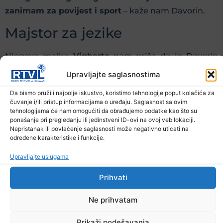
zanimam za povijest i sport
– kaže nam Davorin.
Majstor za jezike
Njegova majka
Vigberta
nam priča da je Davorin
izuzetno talentiran i nadaren. Osim engleskog i
Upravljajte saglasnostima
njemačkog jezika, dobro govori francuski i
Da bismo pružili najbolje iskustvo, koristimo tehnologije poput kolačića za
španjolski. Sad uči japanski.
čuvanje i/ili pristup informacijama o uređaju. Saglasnost sa ovim
tehnologijama će nam omogućiti da obrađujemo podatke kao što su
–
Mi smo svi jednaki, nema potrebe da nas osobe
ponašanje pri pregledanju ili jedinstveni ID-ovi na ovoj veb lokaciji.
Nepristanak ili povlačenje saglasnosti može negativno uticati na
koje nemaju invaliditet gledaju drugačije. Nama
određene karakteristike i funkcije.
se treba dati šansa, trebamo iste mogućnosti, ista
prava. Da sam ja imao formalno obrazovanje, to bi
Upravljajte uslugama
meni puno pomoglo, imao bi puno više šansi da
Prihvati
uspijem u životu
– uvjeren je Davorin.
Ne prihvatam
Priča poput Arminove i Davorinove ima mnogo
širom zemlje.
Prikaži podešavanja