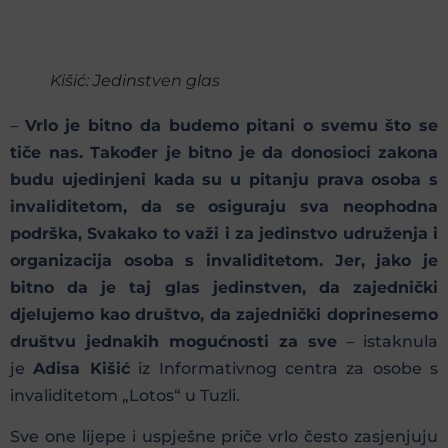
Kišić: Jedinstven glas
–
Vrlo je bitno da budemo pitani o svemu što se
tiče nas. Također je bitno je da donosioci zakona
budu ujedinjeni kada su u pitanju prava osoba s
invaliditetom, da se osiguraju sva neophodna
podrška, Svakako to važi i za jedinstvo udruženja i
organizacija osoba s invaliditetom. Jer, jako je
bitno da je taj glas jedinstven, da zajednički
djelujemo kao društvo, da zajednički doprinesemo
društvu jednakih mogućnosti za sve
– istaknula
je
Adisa Kišić
iz Informativnog centra za osobe s
invaliditetom „Lotos“ u Tuzli.
Sve one lijepe i uspješne priče vrlo često zasjenjuju