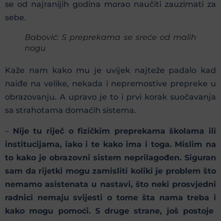
se od najranijih godina morao naučiti zauzimati za
sebe.
Babović: S preprekama se sreće od malih
nogu
Kaže nam kako mu je uvijek najteže padalo kad
naiđe na velike, nekada i nepremostive prepreke u
obrazovanju. A upravo je to i prvi korak suočavanja
sa strahotama domaćih sistema.
–
Nije tu riječ o fizičkim preprekama školama ili
institucijama, iako i te kako ima i toga. Mislim na
to kako je obrazovni sistem neprilagođen. Siguran
sam da rijetki mogu zamisliti koliki je problem što
nemamo asistenata u nastavi, što neki prosvjedni
radnici nemaju svijesti o tome šta nama treba i
kako mogu pomoći. S druge strane, još postoje