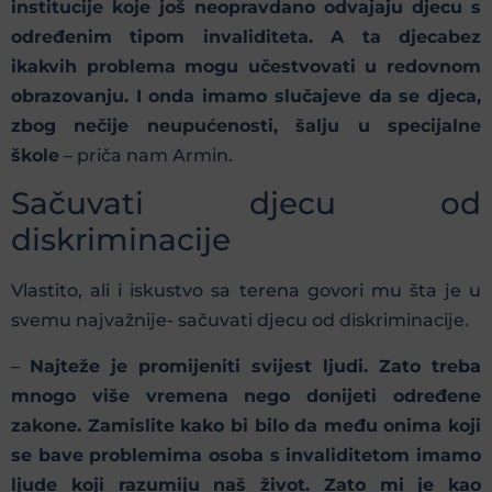
institucije koje još neopravdano odvajaju djecu s
određenim tipom invaliditeta. A ta djecabez
ikakvih problema mogu učestvovati u redovnom
obrazovanju. I onda imamo slučajeve da se djeca,
zbog nečije neupućenosti, šalju u specijalne
škole
– priča nam Armin.
Sačuvati djecu od
diskriminacije
Vlastito, ali i iskustvo sa terena govori mu šta je u
svemu najvažnije- sačuvati djecu od diskriminacije.
–
Najteže je promijeniti svijest ljudi. Zato treba
mnogo više vremena nego donijeti određene
zakone. Zamislite kako bi bilo da među onima koji
se bave problemima osoba s invaliditetom imamo
ljude koji razumiju naš život. Zato mi je kao