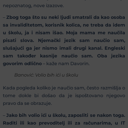
nepoznatog, nove izazove.
–
Zbog toga što su neki ljudi smatrali da kao osoba
sa invaliditetom, korisnik kolica, ne treba da idem
u školu, ja i nisam išao. Moja mama me naučila
pisati slova. Njemački jezik sam naučio sam,
slušajući ga jer nismo imali drugi kanal. Engleski
sam također kasnije naučio sam. Oba jezika
govorim odlično
– kaže nam Davorin.
Banović: Volio bih ići u školu
Kada pogleda koliko je naučio sam, često razmišlja o
tome dokle bi došao da je ispoštovano njegovo
pravo da se obrazuje.
–
Jako bih volio ići u školu, zaposliti se nakon toga.
Raditi ili kao prevoditelj ili za računarima, u IT