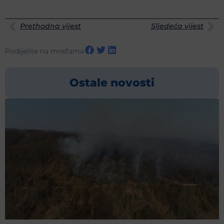
Prethodna vijest
Sljedeća vijest
Podijelite na mrežama
Ostale novosti