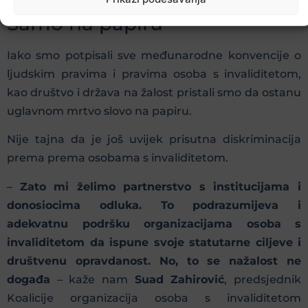
Samo na papiru
Iako smo potpisali sve međunarodne konvencije o
ljudskim pravima i pravima osoba s invaliditetom,
kao društvo i država na žalost pristali smo da ostanu
uglavnom mrtvo slovo na papiru.
Nije tajna da je još uvijek prisutna diskriminacija
prema prema osobama s invaliditetom.
–
Zato mi želimo partnerstvo s institucijama i
donosiocima odluka. To podrazumijeva i
adekvatnu podršku organizacijama osoba s
invaliditetom da ispune svoje statutarne ciljeve i
društvenu opravdanost. No, to se nažalost ne
događa
– kaže nam
Suad Zahirović
, predsjednik
Koalicije organizacija osoba s invaliditetom