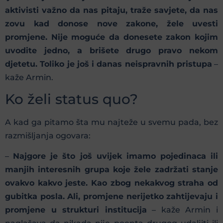
aktivisti važno da nas pitaju, traže savjete, da nas
zovu kad donose nove zakone, žele uvesti
promjene. Nije moguće da donesete zakon kojim
uvodite jedno, a brišete drugo pravo nekom
djetetu. Toliko je još i danas neispravnih pristupa
–
kaže Armin.
Ko želi status quo?
A kad ga pitamo šta mu najteže u svemu pada, bez
razmišljanja ogovara:
–
Najgore je što još uvijek imamo pojedinaca ili
manjih interesnih grupa koje žele zadržati stanje
ovakvo kakvo jeste. Kao zbog nekakvog straha od
gubitka posla. Ali, promjene nerijetko zahtijevaju i
promjene u strukturi institucija
– kaže Armin i