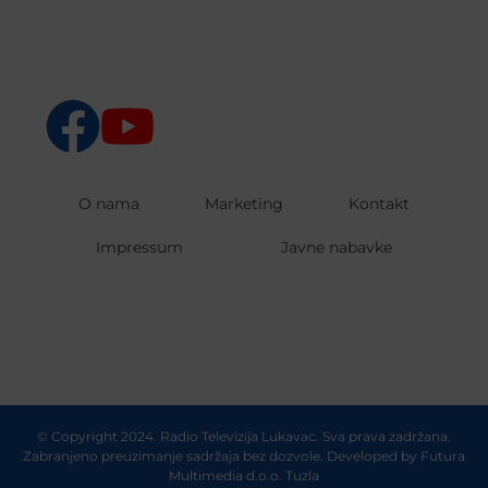
O nama
Marketing
Kontakt
Impressum
Javne nabavke
© Copyright 2024. Radio Televizija Lukavac. Sva prava zadržana.
Zabranjeno preuzimanje sadržaja bez dozvole. Developed by
Futura
Multimedia d.o.o. Tuzla