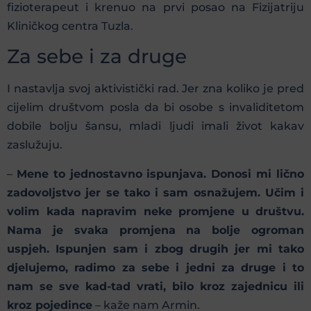
fizioterapeut i krenuo na prvi posao na Fizijatriju
Kliničkog centra Tuzla.
Za sebe i za druge
I nastavlja svoj aktivistički rad. Jer zna koliko je pred
cijelim društvom posla da bi osobe s invaliditetom
dobile bolju šansu, mladi ljudi imali život kakav
zaslužuju.
–
Mene to jednostavno ispunjava. Donosi mi lično
zadovoljstvo jer se tako i sam osnažujem. Učim i
volim kada napravim neke promjene u društvu.
Nama je svaka promjena na bolje ogroman
uspjeh. Ispunjen sam i zbog drugih jer mi tako
djelujemo, radimo za sebe i jedni za druge i to
nam se sve kad-tad vrati, bilo kroz zajednicu ili
kroz pojedince
– kaže nam Armin.