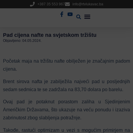
+387 35 553 967
info@rtvlukavac.ba
Radio Uživo
Sjednica Gradskog Vijeća
Pad cijena nafte na svjetskom tržištu
Objavljeno:
04.05.2024.
Početak maja na tržištu nafte obilježen je značajnim padom
cijena.
Brent sirova nafta je zabilježila najveći pad u posljednjih
sedam sedmica te se zadržala na 83,70 dolara po barelu.
Ovaj pad je potaknut porastom zaliha u Sjedinjenim
Američkim Državama, što ukazuje na veću ponudu i izaziva
zabrinutost zbog slabljenja potražnje.
Takođe, rastući optimizam u vezi s mogućim primirjem na