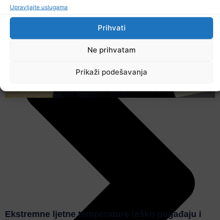
Upravljajte uslugama
Prihvati
Ne prihvatam
Prikaži podešavanja
Ekstremne ljetne temperature teško pogađaju i