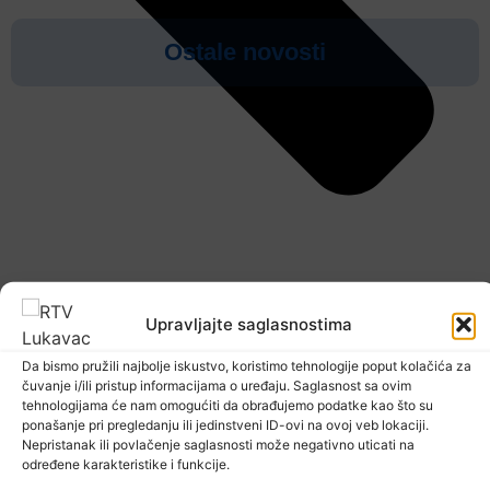
Ostale novosti
Upravljajte saglasnostima
Upozorenje za narednih sedam dana: Požari
Da bismo pružili najbolje iskustvo, koristimo tehnologije poput kolačića za
prijete Balkanu, u rizičnoj zoni nalazi se i BiH
čuvanje i/ili pristup informacijama o uređaju. Saglasnost sa ovim
Prethodna vijest
tehnologijama će nam omogućiti da obrađujemo podatke kao što su
Sljedeća vijest
6. Augusta 2026.
ponašanje pri pregledanju ili jedinstveni ID-ovi na ovoj veb lokaciji.
Nepristanak ili povlačenje saglasnosti može negativno uticati na
određene karakteristike i funkcije.