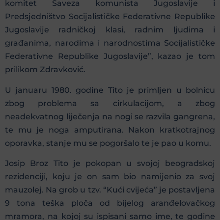
komitet Saveza komunista Jugoslavije i
Predsjedništvo Socijalističke Federativne Republike
Jugoslavije radničkoj klasi, radnim ljudima i
građanima, narodima i narodnostima Socijalističke
Federativne Republike Jugoslavije”, kazao je tom
prilikom Zdravković.
U januaru 1980. godine Tito je primljen u bolnicu
zbog problema sa cirkulacijom, a zbog
neadekvatnog liječenja na nogi se razvila gangrena,
te mu je noga amputirana. Nakon kratkotrajnog
oporavka, stanje mu se pogoršalo te je pao u komu.
Josip Broz Tito je pokopan u svojoj beogradskoj
rezidenciji, koju je on sam bio namijenio za svoj
mauzolej. Na grob u tzv. “Kući cvijeća” je postavljena
9 tona teška ploča od bijelog aranđelovačkog
mramora, na kojoj su ispisani samo ime, te godine