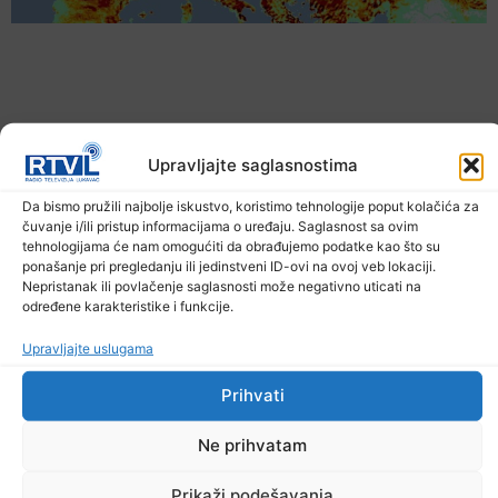
Upravljajte saglasnostima
Da bismo pružili najbolje iskustvo, koristimo tehnologije poput kolačića za
čuvanje i/ili pristup informacijama o uređaju. Saglasnost sa ovim
tehnologijama će nam omogućiti da obrađujemo podatke kao što su
ponašanje pri pregledanju ili jedinstveni ID-ovi na ovoj veb lokaciji.
Nepristanak ili povlačenje saglasnosti može negativno uticati na
Upozorenje za narednih sedam dana: Požari
određene karakteristike i funkcije.
prijete Balkanu, u rizičnoj zoni nalazi se i BiH
6. Augusta 2026.
Upravljajte uslugama
Prihvati
Ne prihvatam
Prikaži podešavanja