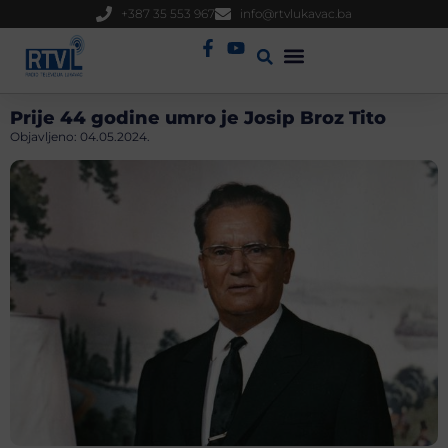
+387 35 553 967
info@rtvlukavac.ba
Radio Uživo
Sjednica Gradskog Vijeća
Prije 44 godine umro je Josip Broz Tito
Objavljeno:
04.05.2024.