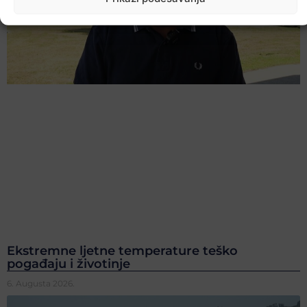
Ekstremne ljetne temperature teško
pogađaju i životinje
6. Augusta 2026.