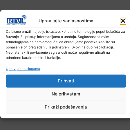
Upravljajte saglasnostima
Da bismo pružili najbolje iskustvo, koristimo tehnologije poput kolačića za
čuvanje i/ili pristup informacijama o uređaju. Saglasnost sa ovim
tehnologijama će nam omogućiti da obrađujemo podatke kao što su
Upozorenje za narednih sedam dana: Požari
ponašanje pri pregledanju ili jedinstveni ID-ovi na ovoj veb lokaciji.
prijete Balkanu, u rizičnoj zoni nalazi se i BiH
Nepristanak ili povlačenje saglasnosti može negativno uticati na
određene karakteristike i funkcije.
6. Augusta 2026.
Upravljajte uslugama
Prihvati
Ne prihvatam
Prikaži podešavanja