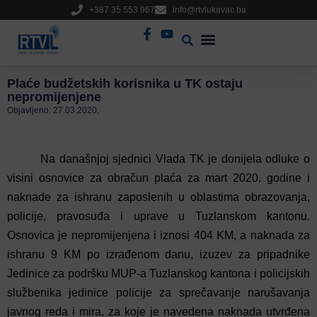
+387 35 553 967
info@rtvlukavac.ba
Radio Uživo
Sjednica Gradskog Vijeća
Plaće budžetskih korisnika u TK ostaju
nepromijenjene
Objavljeno:
27.03.2020.
Na današnjoj sjednici Vlada TK je donijela odluke o
visini osnovice za obračun plaća za mart 2020. godine i
naknade za ishranu zaposlenih u oblastima obrazovanja,
policije, pravosuđa i uprave u Tuzlanskom kantonu.
Osnovica je nepromijenjena i iznosi 404 KM, a naknada za
ishranu 9 KM po izrađenom danu, izuzev za pripadnike
Jedinice za podršku MUP-a Tuzlanskog kantona i policijskih
službenika jedinice policije za sprečavanje narušavanja
javnog reda i mira, za koje je navedena naknada utvrđena