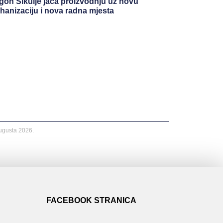
gon Šikulje jača proizvodnju uz novu
hanizaciju i nova radna mjesta
Augusta 2026.
FACEBOOK STRANICA