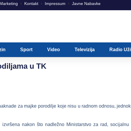
Marketing
Kontakt
Impressum
Javne Nabavke
zin
Sport
Video
Televizija
Radio Už
odiljama u TK
tu naknade za majke porodilje koje nisu u radnom odnosu, jedn
iti izvršena nakon što nadležno Ministarstvo za rad, socijalnu