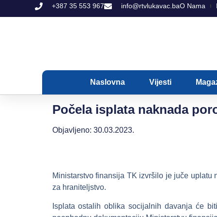
+387 35 553 967
info@rtvlukavac.ba
O Nama
Naslovna
Vijesti
Maga
Počela isplata naknada por
Objavljeno:
30.03.2023.
Ministarstvo finansija TK izvršilo je juče upla
za hraniteljstvo.
Isplata ostalih oblika socijalnih davanja će b