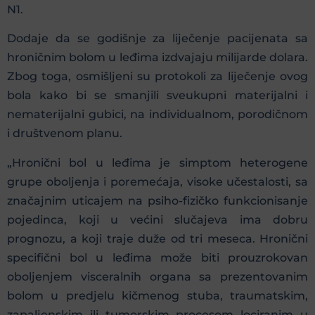
N1.
Dodaje da se godišnje za liječenje pacijenata sa
hroničnim bolom u leđima izdvajaju milijarde dolara.
Zbog toga, osmišljeni su protokoli za liječenje ovog
bola kako bi se smanjili sveukupni materijalni i
nematerijalni gubici, na individualnom, porodičnom
i društvenom planu.
„Hronični bol u leđima je simptom heterogene
grupe oboljenja i poremećaja, visoke učestalosti, sa
značajnim uticajem na psiho-fizičko funkcionisanje
pojedinca, koji u većini slučajeva ima dobru
prognozu, a koji traje duže od tri meseca. Hronični
specifični bol u leđima može biti prouzrokovan
oboljenjem visceralnih organa sa prezentovanim
bolom u predjelu kičmenog stuba, traumatskim,
zapaljenskim ili tumorskim procesom lociranim u