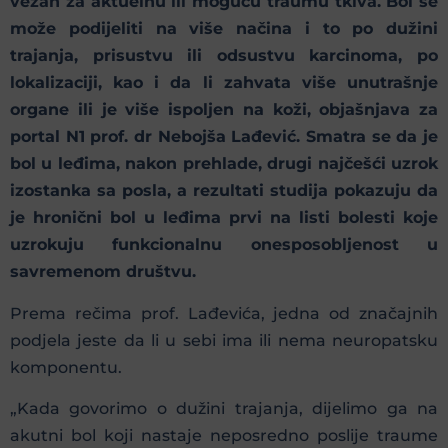
vezan za aktuelnu ili moguću traumu tkiva. Bol se
može podijeliti na više načina i to po dužini
trajanja, prisustvu ili odsustvu karcinoma, po
lokalizaciji, kao i da li zahvata više unutrašnje
organe ili je više ispoljen na koži, objašnjava za
portal N1 prof. dr Nebojša Lađević. Smatra se da je
bol u leđima, nakon prehlade, drugi najčešći uzrok
izostanka sa posla, a rezultati studija pokazuju da
je hronični bol u leđima prvi na listi bolesti koje
uzrokuju funkcionalnu onesposobljenost u
savremenom društvu.
Prema rečima prof. Lađevića, jedna od značajnih
podjela jeste da li u sebi ima ili nema neuropatsku
komponentu.
„Kada govorimo o dužini trajanja, dijelimo ga na
akutni bol koji nastaje neposredno poslije traume