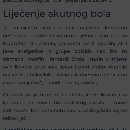
postoperativnog perioda“, pojašnjava Lađević.
Liječenje akutnog bola
„U suzbijanju akutnog bola najčešće koristimo
nesteroiden antiinflamatorne lijekove kao što su
ibuprofen, diklofenak, paracetamol ili aspirin, ali i
jake analgetike iz grupe opioida kao što su
tramadol, morfin i fentanil. Dozu i način primjene
ovih lijekova propisuje ljekar i prati efekte terapije
najčešće u bolničkih uslovima ili dnevnim bolnicama
i opservacijama“, navodi naš sagovornik.
On ističe da je hronični bol dosta komplikovaniji za
liječenje, jer može biti različitog uzroka i može
sadržavati i komponenetu neuropatskog bola koji se
teško liječi.