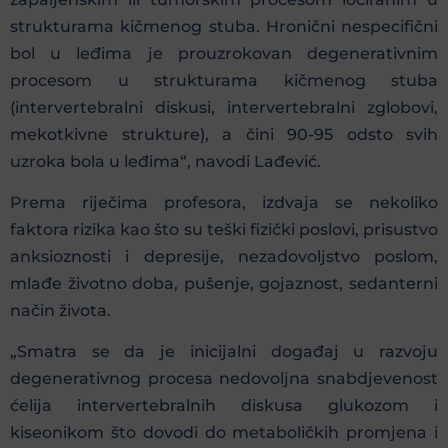
strukturama kičmenog stuba. Hronični nespecifični
bol u leđima je prouzrokovan degenerativnim
procesom u strukturama kičmenog stuba
(intervertebralni diskusi, intervertebralni zglobovi,
mekotkivne strukture), a čini 90-95 odsto svih
uzroka bola u leđima“, navodi Lađević.
Prema riječima profesora, izdvaja se nekoliko
faktora rizika kao što su teški fizički poslovi, prisustvo
anksioznosti i depresije, nezadovoljstvo poslom,
mlađe životno doba, pušenje, gojaznost, sedanterni
način života.
„Smatra se da je inicijalni događaj u razvoju
degenerativnog procesa nedovoljna snabdjevenost
ćelija intervertebralnih diskusa glukozom i
kiseonikom što dovodi do metaboličkih promjena i