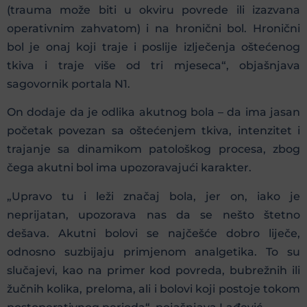
(trauma može biti u okviru povrede ili izazvana
operativnim zahvatom) i na hronični bol. Hronični
bol je onaj koji traje i poslije izlječenja oštećenog
tkiva i traje više od tri mjeseca“, objašnjava
sagovornik portala N1.
On dodaje da je odlika akutnog bola – da ima jasan
početak povezan sa oštećenjem tkiva, intenzitet i
trajanje sa dinamikom patološkog procesa, zbog
čega akutni bol ima upozoravajući karakter.
„Upravo tu i leži značaj bola, jer on, iako je
neprijatan, upozorava nas da se nešto štetno
dešava. Akutni bolovi se najčešće dobro liječe,
odnosno suzbijaju primjenom analgetika. To su
slučajevi, kao na primer kod povreda, bubrežnih ili
žučnih kolika, preloma, ali i bolovi koji postoje tokom