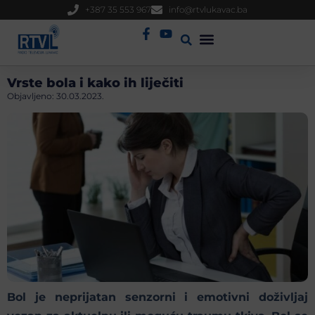
+387 35 553 967
info@rtvlukavac.ba
Radio Uživo
Sjednica Gradskog Vijeća
Vrste bola i kako ih liječiti
Objavljeno:
30.03.2023.
Bol je neprijatan senzorni i emotivni doživljaj