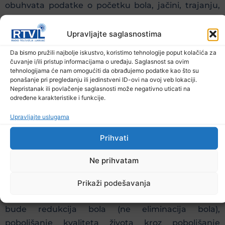
obuhvata podatke o početku bola, jačini, trajanju,
provocirajućim faktorima, kvalitetu, lokalizaciji,
širenju, odgovoru na dosadašnju terapiju“, kaže
Upravljajte saglasnostima
Lađević, inače direktor Centra za anesteziologiju i
Da bismo pružili najbolje iskustvo, koristimo tehnologije poput kolačića za
reanimatologiju Univerzitetskog Kliničkog centra
čuvanje i/ili pristup informacijama o uređaju. Saglasnost sa ovim
tehnologijama će nam omogućiti da obrađujemo podatke kao što su
Srbije.
ponašanje pri pregledanju ili jedinstveni ID-ovi na ovoj veb lokaciji.
Nepristanak ili povlačenje saglasnosti može negativno uticati na
On dodaje da je terapijski pristup individualan
određene karakteristike i funkcije.
(prilagođen svakom pacijentu) i multimodalan
Upravljajte uslugama
(farmakoterapija, fizikalni tretman, bihevioralna
terapija). Farmakoterapijski pristup bi trebalo da je
Prihvati
što manje zastupljen, a da se intenzivno primenjuju
Ne prihvatam
postupci fizikalne terapije i kognitivno-bihevioralne
terapije.
Prikaži podešavanja
Profesor Lađević ističe da cilj tretmana bi trebalo da
bude redukcija bola (ne eliminacija bola),
poboljšanje kvaliteta života kroz poboljšanje