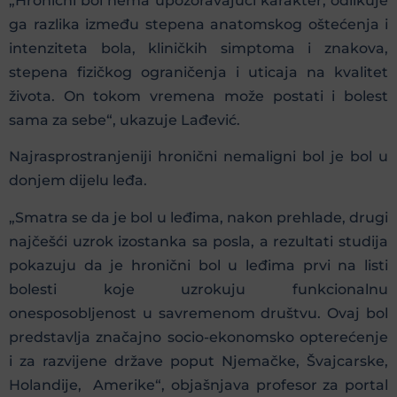
„Hronični bol nema upozoravajući karakter, odlikuje
ga razlika između stepena anatomskog oštećenja i
intenziteta bola, kliničkih simptoma i znakova,
stepena fizičkog ograničenja i uticaja na kvalitet
života. On tokom vremena može postati i bolest
sama za sebe“, ukazuje Lađević.
Najrasprostranjeniji hronični nemaligni bol je bol u
donjem dijelu leđa.
„Smatra se da je bol u leđima, nakon prehlade, drugi
najčešći uzrok izostanka sa posla, a rezultati studija
pokazuju da je hronični bol u leđima prvi na listi
bolesti koje uzrokuju funkcionalnu
onesposobljenost u savremenom društvu. Ovaj bol
predstavlja značajno socio-ekonomsko opterećenje
i za razvijene države poput Njemačke, Švajcarske,
Holandije, Amerike“, objašnjava profesor za portal