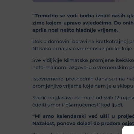
“Trenutno se vodi borba iznad naših gl
zime kojem upravo svjedočimo. Do onih p
aprila nosi nešto hladnije vrijeme.
Dok u domovini boravi na kratkotrajnoj pa
N1 kako bi najavio vremenske prilike koje
Sve vidljivije klimatske promjene itek
neformalnom razgovoru o vremenskim pr
Istovremeno, prethodnih dana su i na na
promjenjivo vrijeme koje nam je u sklopu i
Sladić naglašava da mart od svih 12 mjese
čuditi umor i ‘ošamućenost’ kod ljudi.
“Mi smo kalendarski već ušli u proljeć
Nažalost, ponovo dolazi do prodora osje