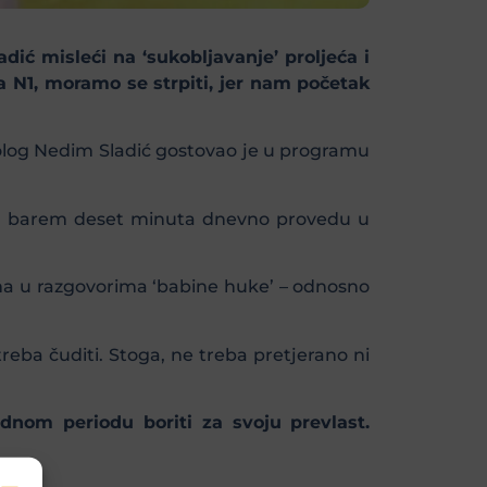
ć misleći na ‘sukobljavanje’ proljeća i
a N1, moramo se strpiti, jer nam početak
orolog Nedim Sladić gostovao je u programu
že, barem deset minuta dnevno provedu u
ma u razgovorima ‘babine huke’ – odnosno
reba čuditi. Stoga, ne treba pretjerano ni
ednom periodu boriti za svoju prevlast.