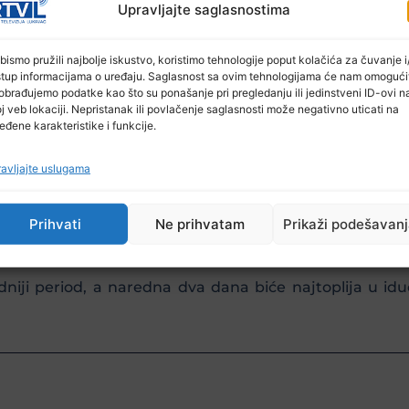
pitanju prognoza vremena za narednu sedmicu.
Upravljajte saglasnostima
 premjestiti preko naših krajeva tokom subote don
ude jačao uticaj sa sjeverozapada, hladan zrak još 
bismo pružili najbolje iskustvo, koristimo tehnologije poput kolačića za čuvanje i/
stup informacijama o uređaju. Saglasnost sa ovim tehnologijama će nam omogući
m područjima i planinama ponovo biti ostvareni i uslo
obrađujemo podatke kao što su ponašanje pri pregledanju ili jedinstveni ID-ovi n
j veb lokaciji. Nepristanak ili povlačenje saglasnosti može negativno uticati na
ičinama, ali s obzirom da ulazimo u april, a tokom zimsk
eđene karakteristike i funkcije.
e ugrize zubima, onda udari repom’.
avljajte uslugama
 od prosjeka. U drugom dijelu aprila trebali bismo s
da ne bi trebalo iznenaditi ni da krajem aprila bilježim
Prihvati
Ne prihvatam
Prikaži podešavan
 pristupiti prognoziranju, no postoje naznake da ono 
hladniji period, a naredna dva dana biće najtoplija u 