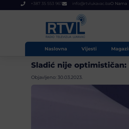
+387 35 553 967
info@rtvlukavac.ba
O Nama
Naslovna
Vijesti
Magazi
Sladić nije optimističan
Objavljeno:
30.03.2023.