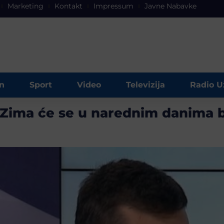
Marketing
Kontakt
Impressum
Javne Nabavke
n
Sport
Video
Televizija
Radio U
: Zima će se u narednim danima bo