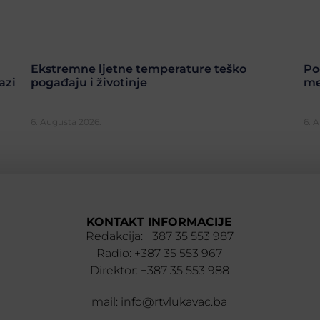
Ekstremne ljetne temperature teško
Po
azi
pogađaju i životinje
me
6. Augusta 2026.
6. 
KONTAKT INFORMACIJE
Redakcija: +387 35 553 987
Radio: +387 35 553 967
Direktor: +387 35 553 988
mail: info@rtvlukavac.ba