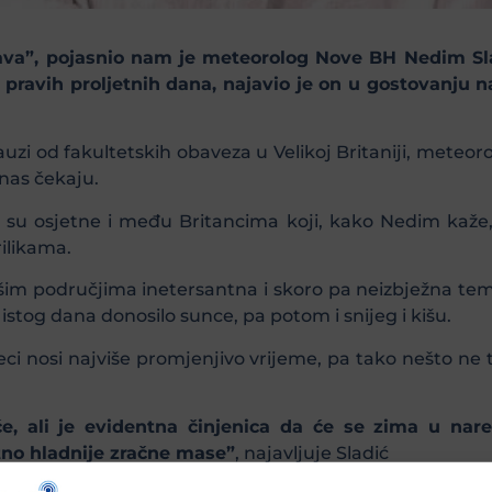
ava”, pojasnio nam je meteorolog Nove BH Nedim Sladi
ravih proljetnih dana, najavio je on u gostovanju n
uzi od fakultetskih obaveza u Velikoj Britaniji, mete
 nas čekaju.
ako su osjetne i među Britancima koji, kako Nedim ka
ilikama.
šim područjima inetersantna i skoro pa neizbježna te
stog dana donosilo sunce, pa potom i snijeg i kišu.
ci nosi najviše promjenjivo vrijeme, pa tako nešto ne t
e, ali je evidentna činjenica da će se zima u nar
tno hladnije zračne mase”
, najavljuje Sladić