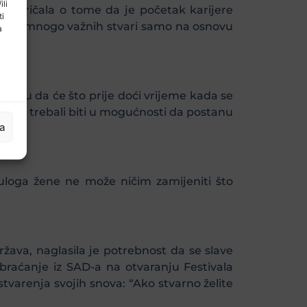
ili
g, pričala o tome da je početak karijere
ti
adila je mnogo važnih stvari samo na osnovu
a
 nadu da će što prije doći vrijeme kada se
 bi svi trebali biti u mogućnosti da postanu
ja
 uloga žene ne može ničim zamijeniti što
ržava, naglasila je potrebnost da se slave
obraćanje iz SAD-a na otvaranju Festivala
ostvarenja svojih snova: “Ako stvarno želite