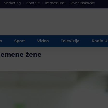
Marketing
Kontakt
Impressum
Javne Nabavke
n
Sport
Video
Televizija
Radio U
avremene žene