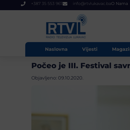
+387 35 553 967
info@rtvlukavac.ba
O Nama
Naslovna
Vijesti
Magazi
Počeo je III. Festival s
Objavljeno:
09.10.2020.