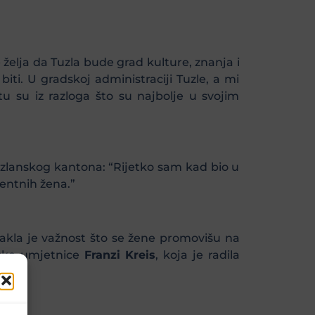
e želja da Tuzla bude grad kulture, znanja i
ti. U gradskoj administraciji Tuzle, a mi
tu su iz razloga što su najbolje u svojim
tuzlanskog kantona: “Rijetko sam kad bio u
entnih žena.”
takla je važnost što se žene promovišu na
ijske umjetnice
Franzi Kreis
, koja je radila