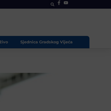
živo
Sjednica Gradskog Vijeća