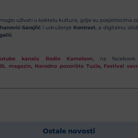
 moglo uživati u koktelu kulture, gdje su posjetiocima z
anović-Sarajlić
i udruženje
Kontrast
, a digitalnu iz
galić
.
outube kanalu Radio Kameleon
, na facebook
BL magazin
,
Narodno pozorište Tuzla
,
Festival sa
Ostale novosti