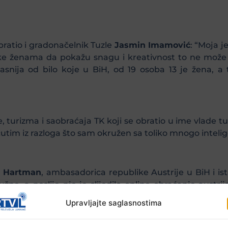
bratio i gradonačelnik Tuzle
Jasmin Imamović
: “Moja j
ike ženama da pokažu snagu i kreativnost to ne može bi
snija od bilo koje u BiH, od 19 osoba 13 je žena, a 
ne, turizma i saobraćaja TK koji se obratio u ime vlade 
tim iz razloga što sam okružen sa toliko mnogo intelig
e Hartman
, ambasadorica republike Austrije u BiH i is
ne, a poslije nje je slijedilo online obraćanje austr
land.
Upravljajte saglasnostima