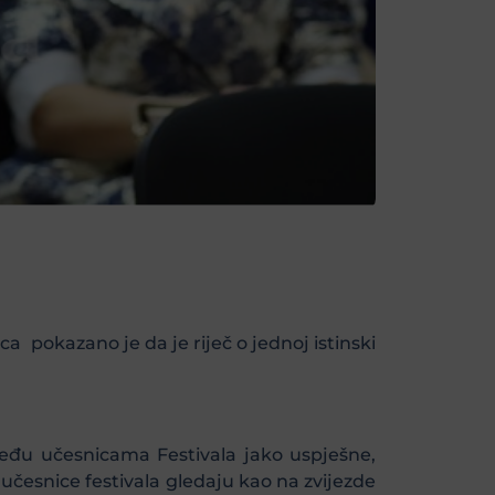
ica pokazano je da je riječ o jednoj istinski
među učesnicama Festivala jako uspješne,
 učesnice festivala gledaju kao na zvijezde