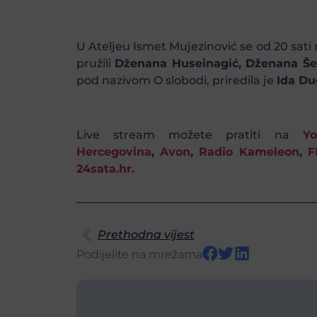
U Ateljeu Ismet Mujezinović se od 20 sati
pružili
Dženana Huseinagić,
Dženana Šeh
pod nazivom O slobodi, priredila je
Ida Du
Live stream možete pratiti na
Y
Hercegovina
,
Avon
,
Radio Kameleon
,
F
24sata.hr.
Prethodna vijest
Podijelite na mrežama