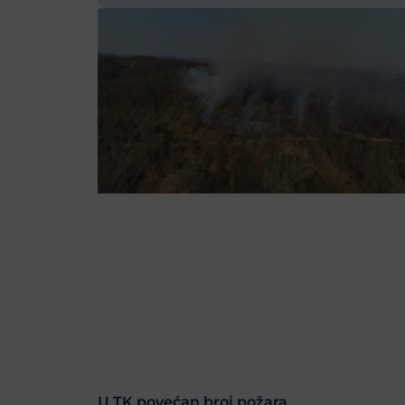
U TK povećan broj požara