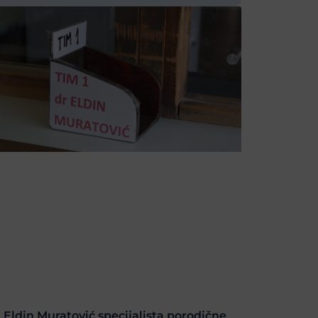
. Eldin Muratović specijalista porodične