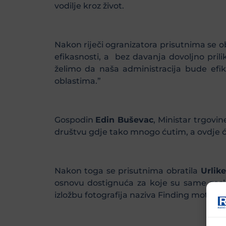
vodilje kroz život.
Nakon riječi ogranizatora prisutnima se o
efikasnosti, a bez davanja dovoljno pril
želimo da naša administracija bude efika
oblastima.”
Gospodin
Edin Buševac
, Ministar trgovi
društvu gdje tako mnogo ćutim, a ovdje ću
Nakon toga se prisutnima obratila
Urlik
osnovu dostignuća za koje su same zasluž
izložbu fotografija naziva Finding mother