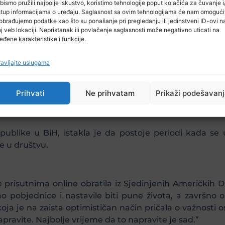
bismo pružili najbolje iskustvo, koristimo tehnologije poput kolačića za čuvanje i/
 Slovenije u BiH, prisutnim gostima je, između ostalo
stup informacijama o uređaju. Saglasnost sa ovim tehnologijama će nam omogući
a iako nije doktorirala zbog događaja iz 1991. godine, r
obrađujemo podatke kao što su ponašanje pri pregledanju ili jedinstveni ID-ovi n
j veb lokaciji. Nepristanak ili povlačenje saglasnosti može negativno uticati na
icala.
eđene karakteristike i funkcije.
avljajte uslugama
vine Švedske u BiH, u svom online obraćanju izrazila je
ivotne pozive kao što su rad u vojsci ili astrologija, jer
Prihvati
Ne prihvatam
Prikaži podešavan
ublike u BiH, istakla je da postoje periodi kada se
 u društvu.
e prisutnima online obratila iz Sjedinjenih Američkih D
o pobjednice i nastavile biti pune života, a završno 
 koja je na zaista optimističan način pričala o važnosti 
ravite. Najbolje vrijeme da to napravite je sad.”