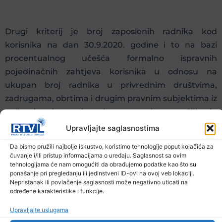
Drugi kriterij je broj zaposlenih radnika kod
korisnika na dan 30.9.2020. godine i to na bazi
procentualnog učešća formalno ispravnih
pojedinačnih zahtjeva korisnika u odnosu na
ukupan broj radnika u privrednim društvima,
zadrugama, obrtima i drugim pravnim subjektima iz
poljoprivredno-prehrambenog sektora, čiji je
zahtjev formalno ispravan. Na osnovu dobijenog
Upravljajte saglasnostima
procentualnog iznosa bit će izračunat iznos
Da bismo pružili najbolje iskustvo, koristimo tehnologije poput kolačića za
sredstava finansijske pomoći za svakog podnosioca
čuvanje i/ili pristup informacijama o uređaju. Saglasnost sa ovim
tehnologijama će nam omogućiti da obrađujemo podatke kao što su
zahtjeva i to do 40 posto od ukupno raspoloživih
ponašanje pri pregledanju ili jedinstveni ID-ovi na ovoj veb lokaciji.
finansijskih sredstava.
Nepristanak ili povlačenje saglasnosti može negativno uticati na
određene karakteristike i funkcije.
Upravljajte uslugama