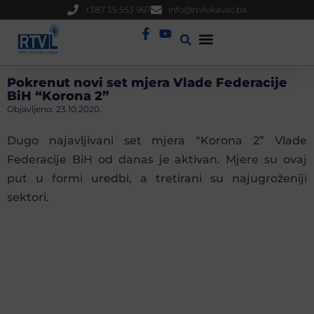
+387 35 553 967
info@rtvlukavac.ba
Radio Uživo
Sjednica Gradskog Vijeća
Pokrenut novi set mjera Vlade Federacije
BiH “Korona 2”
Objavljeno:
23.10.2020.
Dugo najavljivani set mjera “Korona 2” Vlade
Federacije BiH od danas je aktivan. Mjere su ovaj
put u formi uredbi, a tretirani su najugroženiji
sektori.