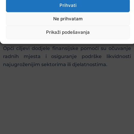
Prihvati
Ne prihvatam
Prikaži podešavanja
Opći ciljevi dodjele finansijske pomoći su očuvanje
radnih mjesta i osiguranje podrške likvidnosti
najugroženijim sektorima ili djelatnostima.