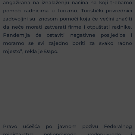
angažirana na iznalaženju načina na koji trebamo
pomoći radnicima u turizmu. Turistički privrednici
zadovoljni su iznosom pomoći koja će većini značiti
da neće morati zatvarati firme i otpuštati radnike.
Pandemija će ostaviti negativne posljedice i
moramo se svi zajedno boriti za svako radno
mjesto”, rekla je Đapo.
Pravo učešća po javnom pozivu Federalnog
ministarstva poljoprivrede, vodoprivrede i