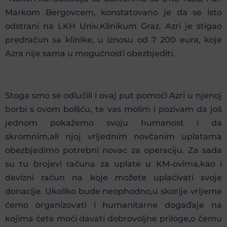
Markom Bergovcem, konstatovano je da se isto
odstrani na LKH Univ.Klinikum Graz. Azri je stigao
predračun sa klinike, u iznosu od 7 200 eura, koje
Azra nije sama u mogućnosti obezbjediti.
Stoga smo se odlučili i ovaj put pomoći Azri u njenoj
borbi s ovom bolšću, te vas molim i pozivam da još
jednom pokažemo svoju humanost i da
skromnim,ali njoj vrijednim novčanim uplatama
obezbjedimo potrebni novac za operaciju. Za sada
su tu brojevi računa za uplate u KM-ovima,kao i
devizni račun na koje možete uplaćivati svoje
donacije. Ukoliko bude neophodno,u skorije vrijeme
ćemo organizovati i humanitarne događaje na
kojima ćete moći davati dobrovoljne priloge,o čemu