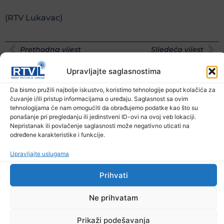
(RTV Lukavac)
Prethodna vijest
Sljedeća vijest
Upravljajte saglasnostima
Podijelite na mrežama
Da bismo pružili najbolje iskustvo, koristimo tehnologije poput kolačića za
čuvanje i/ili pristup informacijama o uređaju. Saglasnost sa ovim
Ostale novosti
tehnologijama će nam omogućiti da obrađujemo podatke kao što su
ponašanje pri pregledanju ili jedinstveni ID-ovi na ovoj veb lokaciji.
Nepristanak ili povlačenje saglasnosti može negativno uticati na
određene karakteristike i funkcije.
Upravljajte uslugama
Prihvati
Ne prihvatam
Prikaži podešavanja