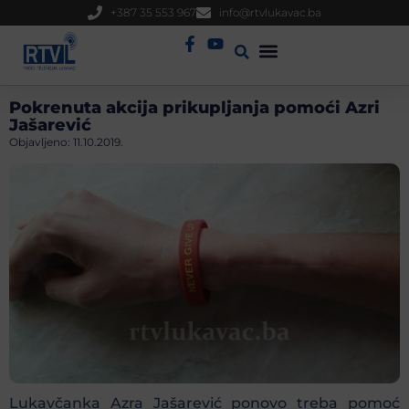
+387 35 553 967
info@rtvlukavac.ba
Radio Uživo
Sjednica Gradskog Vijeća
Pokrenuta akcija prikupljanja pomoći Azri
Jašarević
Objavljeno:
11.10.2019.
Lukavčanka Azra Jašarević ponovo treba pomoć