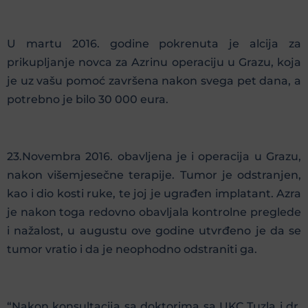
U martu 2016. godine pokrenuta je alcija za
prikupljanje novca za Azrinu operaciju u Grazu, koja
je uz vašu pomoć završena nakon svega pet dana, a
potrebno je bilo 30 000 eura.
23.Novembra 2016. obavljena je i operacija u Grazu,
nakon višemjesečne terapije. Tumor je odstranjen,
kao i dio kosti ruke, te joj je ugrađen implatant. Azra
je nakon toga redovno obavljala kontrolne preglede
i nažalost, u augustu ove godine utvrđeno je da se
tumor vratio i da je neophodno odstraniti ga.
“Nakon konsultacija sa doktorima sa UKC Tuzla i dr.