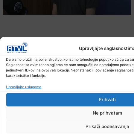
Upravljajte saglasnostim
Da bismo pružili najbolje iskustvo, koristimo tehnologije poput kolačića za čuv
Saglasnost sa ovim tehnologijama će nam omogućiti da obrađujemo podatke ka
jedinstveni ID-ovi na ovoj veb lokaciji. Nepristanak ili povlačenje saglasnos
karakteristike i funkcije.
Mladi Crvenog križa Lukavac o važnosti
Upravljajte uslugama
volonterizma
Prihvati
9. Augusta 2026.
Ne prihvatam
Prikaži podešavanja
KONTAKT