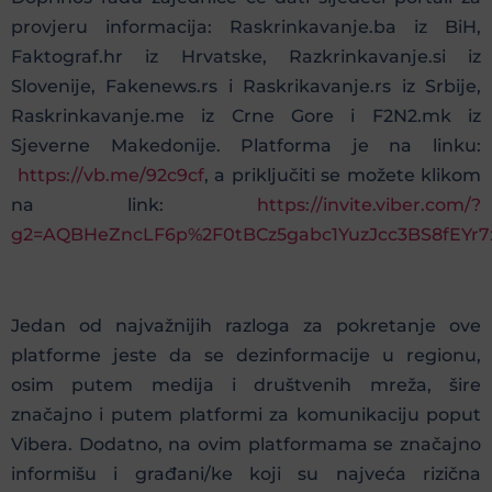
provjeru informacija: Raskrinkavanje.ba iz BiH,
Faktograf.hr iz Hrvatske, Razkrinkavanje.si iz
Slovenije, Fakenews.rs i Raskrikavanje.rs iz Srbije,
Raskrinkavanje.me iz Crne Gore i F2N2.mk iz
Sjeverne Makedonije. Platforma je na linku:
https://vb.me/92c9cf
, a priključiti se možete klikom
na link:
https://invite.viber.com/?
g2=AQBHeZncLF6p%2F0tBCz5gabc1YuzJcc3BS8fEYr7
Jedan od najvažnijih razloga za pokretanje ove
platforme jeste da se dezinformacije u regionu,
osim putem medija i društvenih mreža, šire
značajno i putem platformi za komunikaciju poput
Vibera. Dodatno, na ovim platformama se značajno
informišu i građani/ke koji su najveća rizična