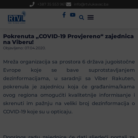
+387 35 553 967
info@rtvlukavac.ba
Radio Uživo
Sjednica Gradskog Vijeća
Pokrenuta „COVID-19 Provjereno“ zajednica
na Viberu!
Objavljeno:
07.04.2020.
Mreža organizacija sa prostora 6 država jugoistočne
Evrope koje se bave suprotstavljanjem
dezinformacijama, u saradnji sa Viber Rakuten,
pokrenula je zajednicu koja će građanima/kama
ovog regiona omogućiti kvalitetnije informisanje i
skrenuti im pažnju na veliki broj dezinformacija o
COVID-19 koje su u opticaju.
Doprinos radu zajednice će dati sljedeći portali za