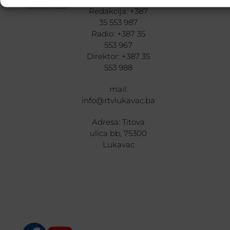
INFORMACIJE
Redakcija: +387
35 553 987
Radio: +387 35
553 967
Direktor: +387 35
553 988
mail:
info@rtvlukavac.ba
Adresa: Titova
ulica bb, 75300
Lukavac