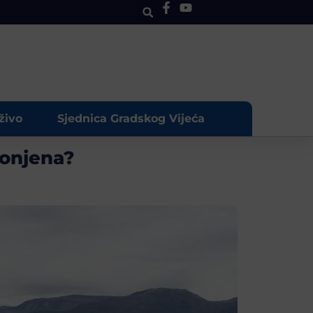
živo
Sjednica Gradskog Vijeća
lonjena?