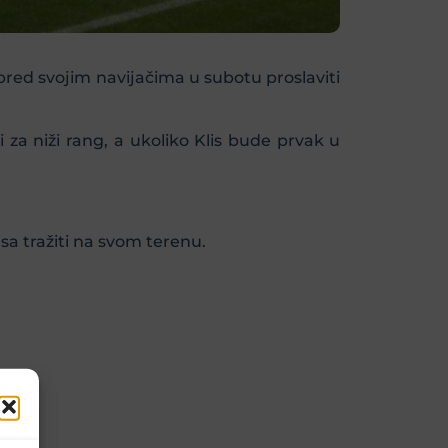
pred svojim navijačima u subotu proslaviti
 za niži rang, a ukoliko Klis bude prvak u
sa tražiti na svom terenu.