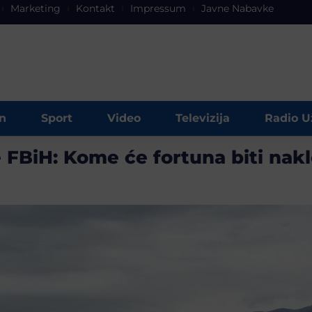
Marketing
Kontakt
Impressum
Javne Nabavke
n
Sport
Video
Televizija
Radio U
e FBiH: Kome će fortuna biti nak