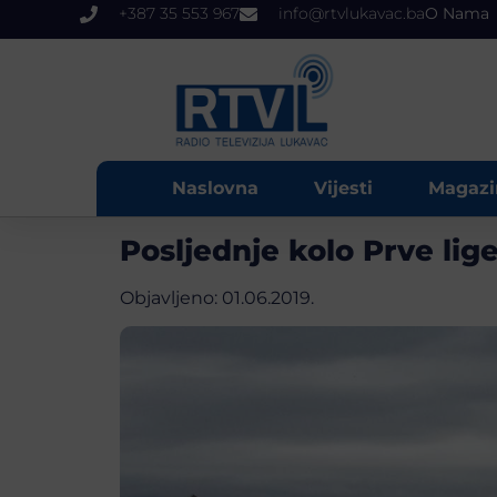
+387 35 553 967
info@rtvlukavac.ba
O Nama
Naslovna
Vijesti
Magazi
Posljednje kolo Prve lig
Objavljeno:
01.06.2019.