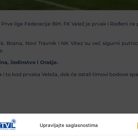
Prve lige Federacije BiH. FK Velež je prvak i Rođeni će 
. Bosna, Novi Travnik i NK Vitez su već sigurni putnici
e.
na, Jedinstvo i Orašje.
 to kod prvaka Veleža, dok će ostali timovi bodove spa
Upravljajte saglasnostima