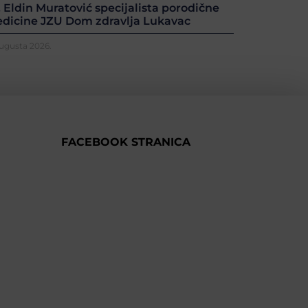
. Eldin Muratović specijalista porodične
dicine JZU Dom zdravlja Lukavac
Augusta 2026.
FACEBOOK STRANICA