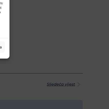
ili
ti
a
ja
Sljedeća vijest