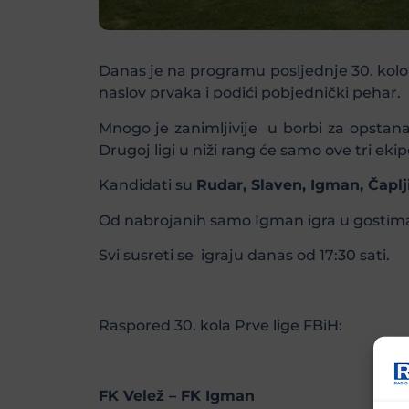
Danas je na programu posljednje 30. kolo 
naslov prvaka i podići pobjednički pehar.
Mnogo je zanimljivije u borbi za opstanak
Drugoj ligi u niži rang će samo ove tri ekip
Kandidati su
Rudar, Slaven, Igman, Čaplji
Od nabrojanih samo Igman igra u gostima i
Svi susreti se igraju danas od 17:30 sati.
Raspored 30. kola Prve lige FBiH:
FK Velež – FK Igman