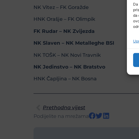
Da 
NK Vitez – FK Goražde
pri
da 
HNK Orašje – FK Olimpik
ovo
odr
FK Rudar – NK Zvijezda
Upr
NK Slaven – NK Metalleghe BSI
NK TOŠK – NK Novi Travnik
NK Jedinstvo – NK Bratstvo
HNK Čapljina – NK Bosna
Prethodna vijest
Podijelite na mrežama