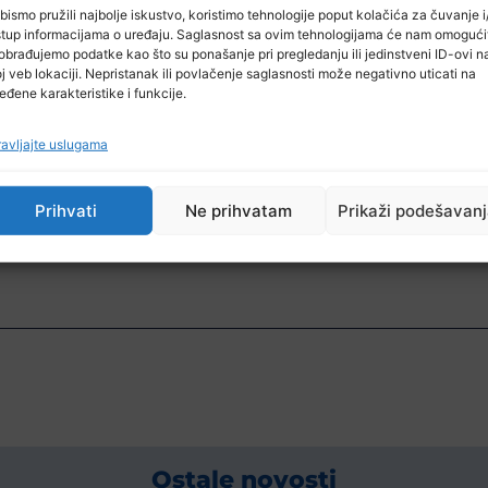
bismo pružili najbolje iskustvo, koristimo tehnologije poput kolačića za čuvanje i/
stup informacijama o uređaju. Saglasnost sa ovim tehnologijama će nam omogući
obrađujemo podatke kao što su ponašanje pri pregledanju ili jedinstveni ID-ovi n
j veb lokaciji. Nepristanak ili povlačenje saglasnosti može negativno uticati na
eđene karakteristike i funkcije.
avljajte uslugama
Prihvati
Ne prihvatam
Prikaži podešavan
Ostale novosti