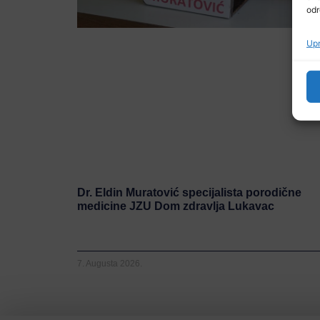
odr
Upr
Dr. Eldin Muratović specijalista porodične
medicine JZU Dom zdravlja Lukavac
7. Augusta 2026.