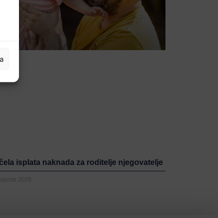
ja
ela isplata naknada za roditelje njegovatelje
Augusta 2026.