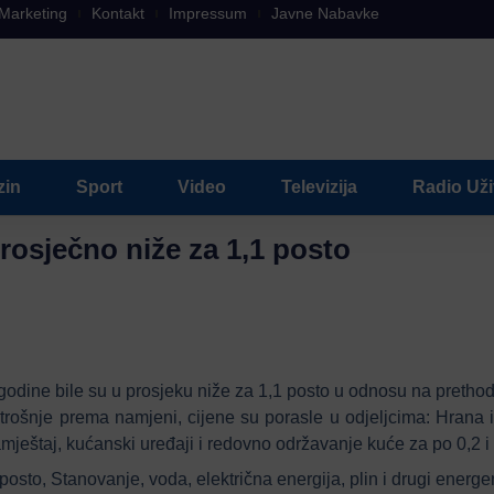
Marketing
Kontakt
Impressum
Javne Nabavke
zin
Sport
Video
Televizija
Radio Už
prosječno niže za 1,1 posto
 godine bile su u prosjeku niže za 1,1 posto u odnosu na pretho
trošnje prema namjeni, cijene su porasle u odjeljcima: Hrana 
mještaj, kućanski uređaji i redovno održavanje kuće za po 0,2 i Z
posto, Stanovanje, voda, električna energija, plin i drugi energe