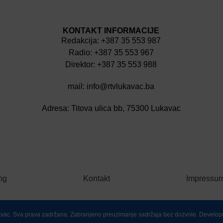
KONTAKT INFORMACIJE
Redakcija: +387 35 553 987
Radio: +387 35 553 967
Direktor: +387 35 553 988
mail: info@rtvlukavac.ba
Adresa: Titova ulica bb, 75300 Lukavac
ng
Kontakt
Impressu
kavac. Sva prava zadržana. Zabranjeno preuzimanje sadržaja bez dozvole. Develop