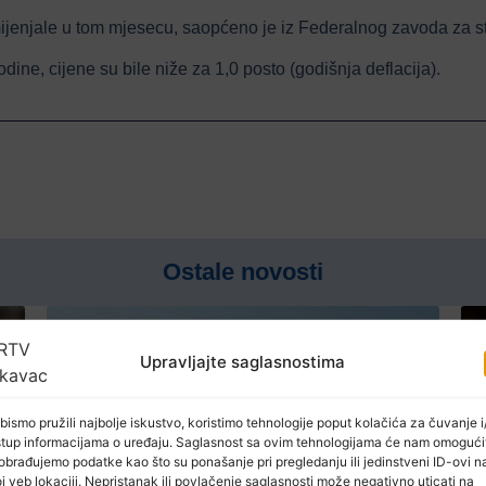
ijenjale u tom mjesecu, saopćeno je iz Federalnog zavoda za sta
ine, cijene su bile niže za 1,0 posto (godišnja deflacija).
Ostale novosti
Upravljajte saglasnostima
bismo pružili najbolje iskustvo, koristimo tehnologije poput kolačića za čuvanje i/
stup informacijama o uređaju. Saglasnost sa ovim tehnologijama će nam omogući
obrađujemo podatke kao što su ponašanje pri pregledanju ili jedinstveni ID-ovi n
j veb lokaciji. Nepristanak ili povlačenje saglasnosti može negativno uticati na