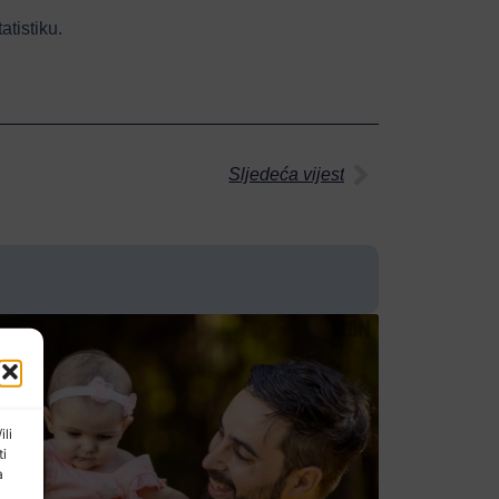
tistiku.
Sljedeća vijest
ili
ti
a