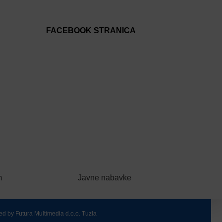
FACEBOOK STRANICA
m
Javne nabavke
ed by
Futura Multimedia d.o.o. Tuzla