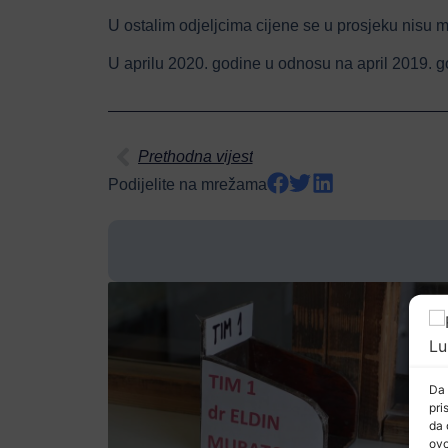
U ostalim odjeljcima cijene se u prosjeku nisu m
U aprilu 2020. godine u odnosu na april 2019. god
Prethodna vijest
Podijelite na mrežama
Da 
pri
da 
ovo