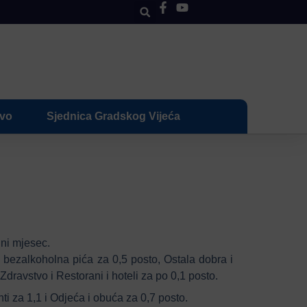
ivo
Sjednica Gradskog Vijeća
dni mjesec.
i bezalkoholna pića za 0,5 posto, Ostala dobra i
dravstvo i Restorani i hoteli za po 0,1 posto.
nti za 1,1 i Odjeća i obuća za 0,7 posto.