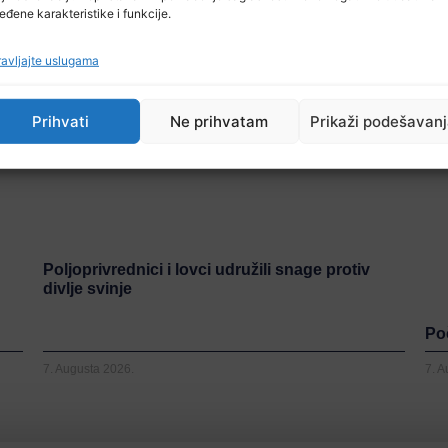
eđene karakteristike i funkcije.
avljajte uslugama
Prihvati
Ne prihvatam
Prikaži podešavan
Poljoprivrednici i lovci udružili snage protiv
divlje svinje
Poč
7. Augusta 2026.
7. 