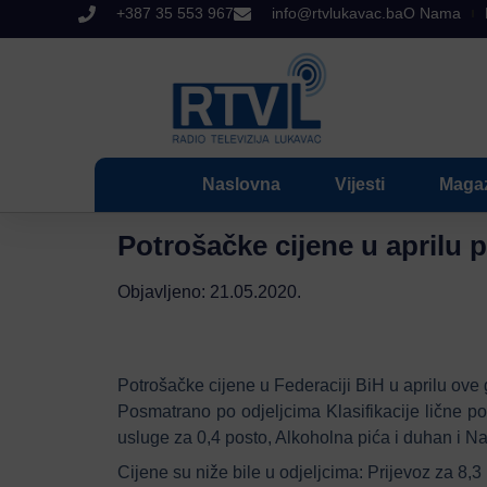
+387 35 553 967
info@rtvlukavac.ba
O Nama
Naslovna
Vijesti
Maga
Potrošačke cijene u aprilu 
Objavljeno:
21.05.2020.
Potrošačke cijene u Federaciji BiH u aprilu ove
Posmatrano po odjeljcima Klasifikacije lične po
usluge za 0,4 posto, Alkoholna pića i duhan i Na
Cijene su niže bile u odjeljcima: Prijevoz za 8,3 