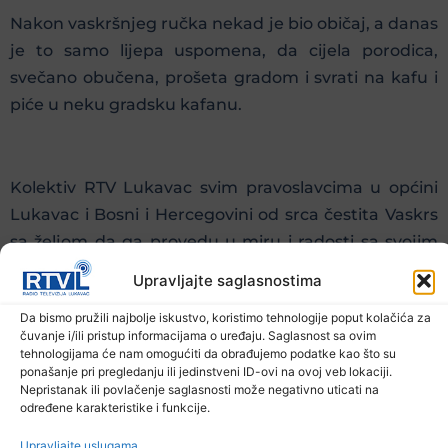
Nakon vaskršnjeg ručka nekad je bio običaj, a danas
je to samo lijepa uspomena, da cijela porodica,
svečano obučena, prošeta gradom i svrati na kafu i
piće u neku gradsku kafanu.
Kolektiv RTV Lukavac svim pravoslavcima u općini
Lukavac i Bosni i Hercegovini od srca čestita Vaskrs
sa željom da ga provedu u miru i radosti sa svojim
najbližima.
Upravljajte saglasnostima
Da bismo pružili najbolje iskustvo, koristimo tehnologije poput kolačića za
Prethodna vijest
Sljedeća vijest
čuvanje i/ili pristup informacijama o uređaju. Saglasnost sa ovim
tehnologijama će nam omogućiti da obrađujemo podatke kao što su
ponašanje pri pregledanju ili jedinstveni ID-ovi na ovoj veb lokaciji.
Podijelite na mrežama
Nepristanak ili povlačenje saglasnosti može negativno uticati na
određene karakteristike i funkcije.
Ostale novosti
Upravljajte uslugama