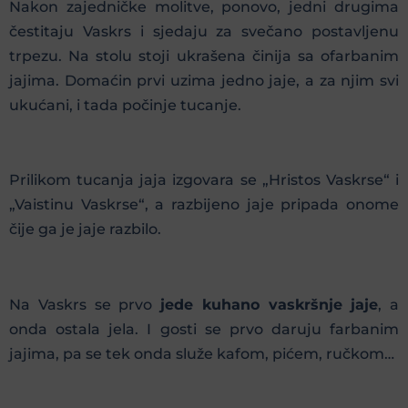
Nakon zajedničke molitve, ponovo, jedni drugima
čestitaju Vaskrs i sjedaju za svečano postavljenu
trpezu. Na stolu stoji ukrašena činija sa ofarbanim
jajima. Domaćin prvi uzima jedno jaje, a za njim svi
ukućani, i tada počinje tucanje.
Prilikom tucanja jaja izgovara se „Hristos Vaskrse“ i
„Vaistinu Vaskrse“, a razbijeno jaje pripada onome
čije ga je jaje razbilo.
Na Vaskrs se prvo
jede kuhano vaskršnje jaje
, a
onda ostala jela. I gosti se prvo daruju farbanim
jajima, pa se tek onda služe kafom, pićem, ručkom…