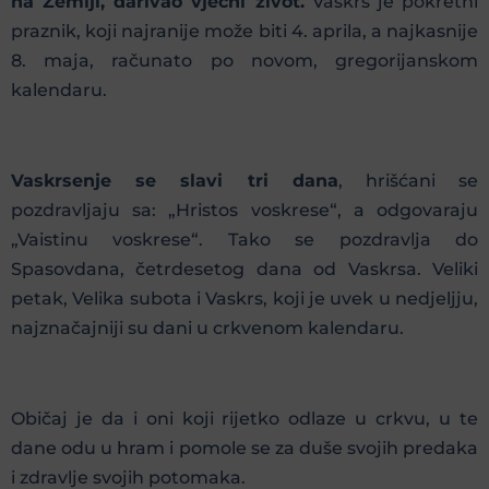
na Zemlji, darivao vječni život.
Vaskrs je pokretni
praznik, koji najranije može biti 4. aprila, a najkasnije
8. maja, računato po novom, gregorijanskom
kalendaru.
Vaskrsenje se slavi tri dana
, hrišćani se
pozdravljaju sa: „Hristos voskrese“, a odgovaraju
„Vaistinu voskrese“. Tako se pozdravlja do
Spasovdana, četrdesetog dana od Vaskrsa. Veliki
petak, Velika subota i Vaskrs, koji je uvek u nedjeljju,
najznačajniji su dani u crkvenom kalendaru.
Običaj je da i oni koji rijetko odlaze u crkvu, u te
dane odu u hram i pomole se za duše svojih predaka
i zdravlje svojih potomaka.