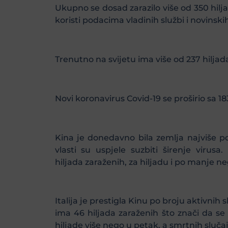
Ukupno se dosad zarazilo više od 350 hilj
koristi podacima vladinih službi i novinski
Trenutno na svijetu ima više od 237 hiljada
Novi koronavirus Covid-19 se proširio sa 183 
Kina je donedavno bila zemlja najviše p
vlasti su uspjele suzbiti širenje viru
hiljada zaraženih, za hiljadu i po manje ne
Italija je prestigla Kinu po broju aktivnih
ima 46 hiljada zaraženih što znači da se 
hiljade više nego u petak, a smrtnih sluča