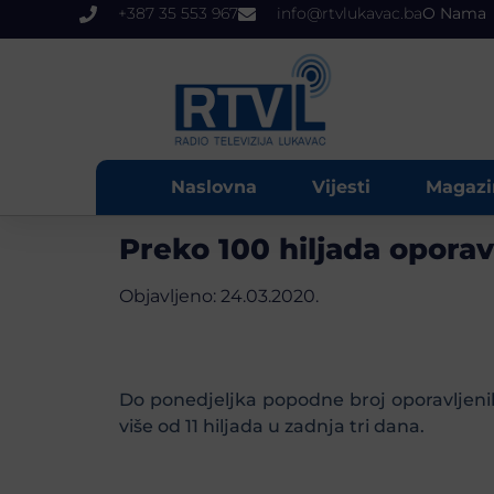
+387 35 553 967
info@rtvlukavac.ba
O Nama
Naslovna
Vijesti
Magazi
Preko 100 hiljada oporav
Objavljeno:
24.03.2020.
Do ponedjeljka popodne broj oporavljenih 
više od 11 hiljada u zadnja tri dana.