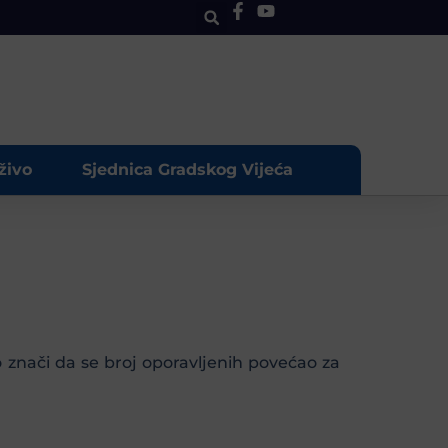
živo
Sjednica Gradskog Vijeća
o znači da se broj oporavljenih povećao za