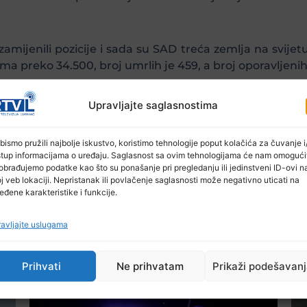
amijenili pozicije i sada su SAD treća zemlja na svijetu
ma preko 34.500, broj umrlih je 459, a broj oporavljenih
Upravljajte saglasnostima
e zaraženih. Aktivnih slučajeva zaraze je 27,5 hiljad
bismo pružili najbolje iskustvo, koristimo tehnologije poput kolačića za čuvanje i/
stup informacijama o uređaju. Saglasnost sa ovim tehnologijama će nam omogući
obrađujemo podatke kao što su ponašanje pri pregledanju ili jedinstveni ID-ovi n
j veb lokaciji. Nepristanak ili povlačenje saglasnosti može negativno uticati na
eđene karakteristike i funkcije.
avljajte uslugama
Ostale novosti
Prihvati
Ne prihvatam
Prikaži podešavan