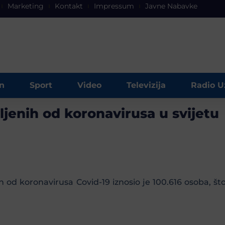
Marketing
Kontakt
Impressum
Javne Nabavke
n
Sport
Video
Televizija
Radio U
ljenih od koronavirusa u svijetu
od koronavirusa Covid-19 iznosio je 100.616 osoba, št