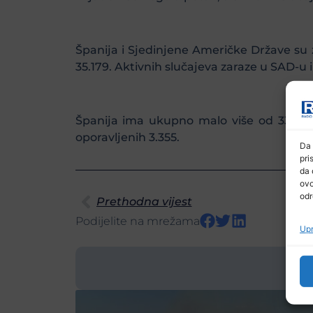
Španija i Sjedinjene Američke Države su z
35.179. Aktivnih slučajeva zaraze u SAD-u i
Španija ima ukupno malo više od 33 hiljad
oporavljenih 3.355.
Da 
pri
da 
ovo
odr
Prethodna vijest
Podijelite na mrežama
Upr