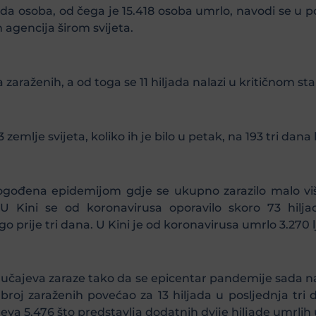
ada osoba, od čega je 15.418 osoba umrlo, navodi se u
h agencija širom svijeta.
 zaraženih, a od toga se 11 hiljada nalazi u kritičnom sta
zemlje svijeta, koliko ih je bilo u petak, na 193 tri dana 
ogođena epidemijom gdje se ukupno zarazilo malo viš
sa. U Kini se od koronavirusa oporavilo skoro 73 hil
go prije tri dana. U Kini je od koronavirusa umrlo 3.270 l
 slučajeva zaraze tako da se epicentar pandemije sada nal
broj zaraženih povećao za 13 hiljada u posljednja tri
jeva 5.476 što predstavlja dodatnih dvije hiljade umrli