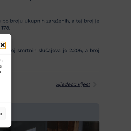
 po broju ukupnih zaraženih, a taj broj je
 178.
a. Broj smrtnih slučajeva je 2.206, a broj
ili
ti
a
Sljedeća vijest
ja