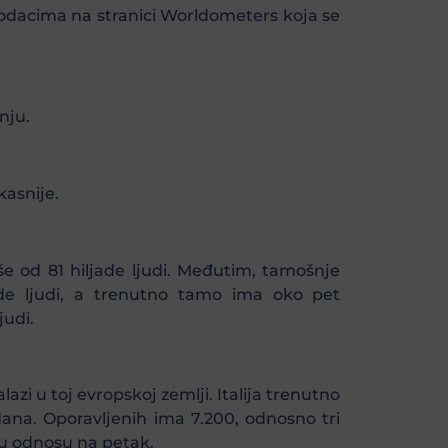
 podacima na stranici Worldometers koja se
nju.
kasnije.
e od 81 hiljade ljudi. Međutim, tamošnje
jade ljudi, a trenutno tamo ima oko pet
judi.
azi u toj evropskoj zemlji. Italija trenutno
 dana. Oporavljenih ima 7.200, odnosno tri
h u odnosu na petak.