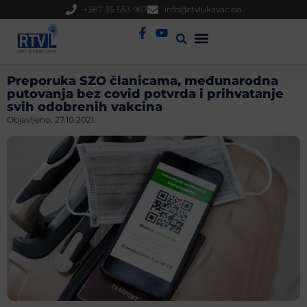
+387 35 553 967
info@rtvlukavac.ba
Radio Uživo
Sjednica Gradskog Vijeća
Preporuka SZO članicama, međunarodna
putovanja bez covid potvrda i prihvatanje
svih odobrenih vakcina
Objavljeno:
27.10.2021.