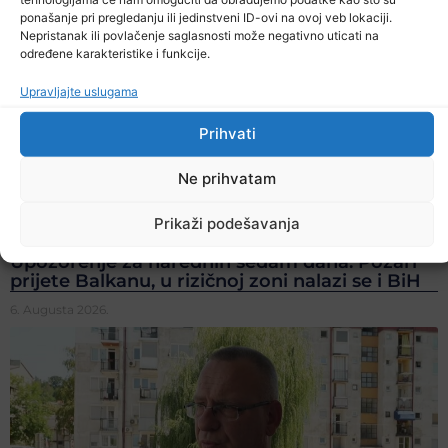
ponašanje pri pregledanju ili jedinstveni ID-ovi na ovoj veb lokaciji.
Nepristanak ili povlačenje saglasnosti može negativno uticati na
određene karakteristike i funkcije.
Upravljajte uslugama
Prihvati
Ne prihvatam
Prikaži podešavanja
Upozorenje za narednih sedam dana: Požari
prijete Balkanu, u rizičnoj zoni nalazi se i BiH
6. Augusta 2026.