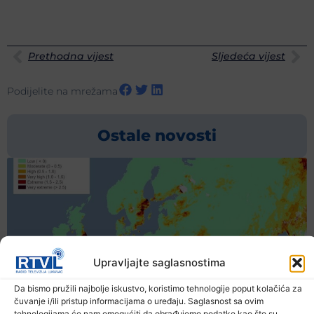
Prethodna vijest
Sljedeća vijest
Podijelite na mrežama
Ostale novosti
Upravljajte saglasnostima
Da bismo pružili najbolje iskustvo, koristimo tehnologije poput kolačića za
čuvanje i/ili pristup informacijama o uređaju. Saglasnost sa ovim
tehnologijama će nam omogućiti da obrađujemo podatke kao što su