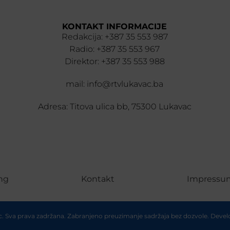
KONTAKT INFORMACIJE
Redakcija: +387 35 553 987
Radio: +387 35 553 967
Direktor: +387 35 553 988
mail: info@rtvlukavac.ba
Adresa: Titova ulica bb, 75300 Lukavac
ng
Kontakt
Impressu
ac. Sva prava zadržana. Zabranjeno preuzimanje sadržaja bez dozvole. Deve