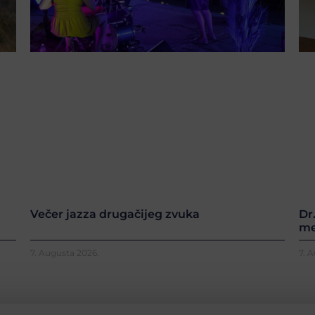
Večer jazza drugačijeg zvuka
Dr
me
7. Augusta 2026.
7. 