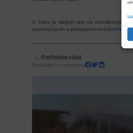
odr
Upr
U toku je daljnji rad na utvrđivanju pori
osumnjičenih o počinjenim krivičnim djel
Prethodna vijest
Podijelite na mrežama