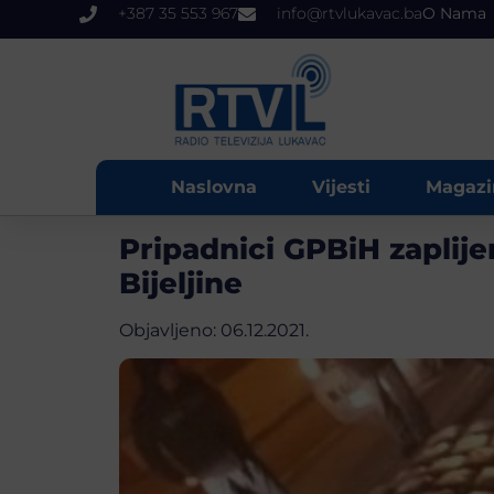
+387 35 553 967
info@rtvlukavac.ba
O Nama
Naslovna
Vijesti
Magazi
Pripadnici GPBiH zaplije
Bijeljine
Objavljeno:
06.12.2021.