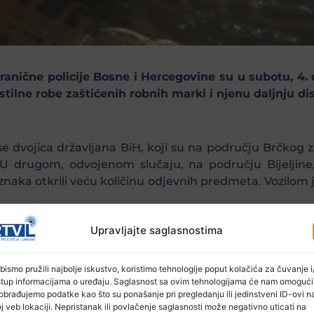
ranične policije Bosne i Hercegovine su u subotu, 4. 
stilne robe zaštićenih robnih marki i njenu daljnju dist
dvojica državljana BiH, koji su na području Brčkog za
 U drugom, odvojenom slučaju, na području Bijeljine, 
znaka otkrili veću količinu odjevnih predmeta. Vozilom j
Upravljajte saglasnostima
bismo pružili najbolje iskustvo, koristimo tehnologije poput kolačića za čuvanje i/
a BiH i prema naredbi dežurnog sudije Suda BiH, troji
stup informacijama o uređaju. Saglasnost sa ovim tehnologijama će nam omogući
obrađujemo podatke kao što su ponašanje pri pregledanju ili jedinstveni ID-ovi n
no krivično djelo „organiziranje grupe ljudi ili ud
j veb lokaciji. Nepristanak ili povlačenje saglasnosti može negativno uticati na