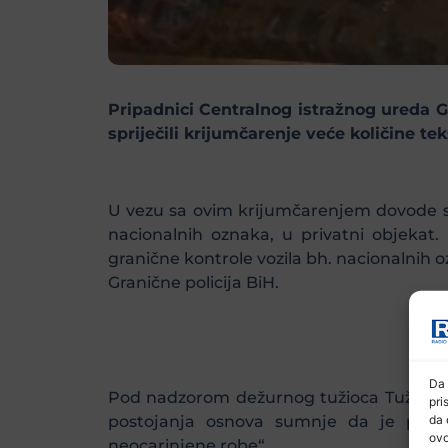
Pripadnici Centralnog istražnog ureda G
spriječili krijumčarenje veće količine tek
U vezu sa ovim krijumčarenjem dovode se 
nacionalnih oznaka, u privatni objekat.
granične kontrole vozila bh. nacionalnih o
Granične policija BiH.
Da 
Pod nadzorom dežurnog tužioca Tužilaštv
pri
da 
postojanja osnova sumnje da je počinje
ovo
neocarinjene robe“.