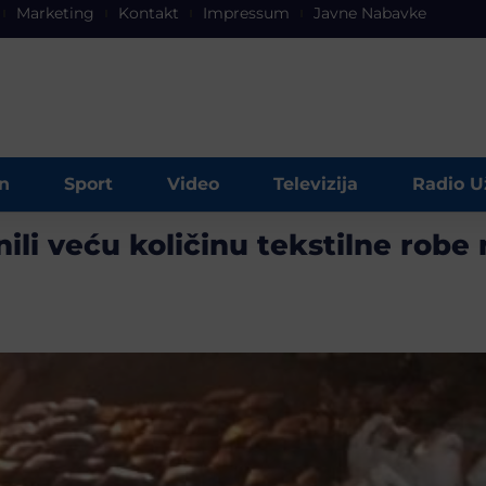
Marketing
Kontakt
Impressum
Javne Nabavke
n
Sport
Video
Televizija
Radio U
nili veću količinu tekstilne robe