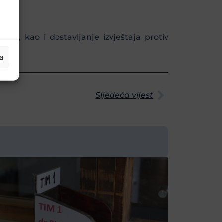
robe, kao i dostavljanje izvještaja protiv
ja
Sljedeća vijest