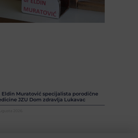
. Eldin Muratović specijalista porodične
dicine JZU Dom zdravlja Lukavac
Augusta 2026.