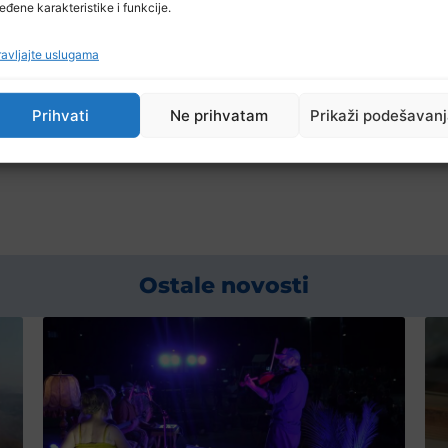
eđene karakteristike i funkcije.
avljajte uslugama
jekla te procjenjivanju tržišne vrijednosti otkrivene 
ima, navodi se u saopćenju.
Prihvati
Ne prihvatam
Prikaži podešavan
Ostale novosti