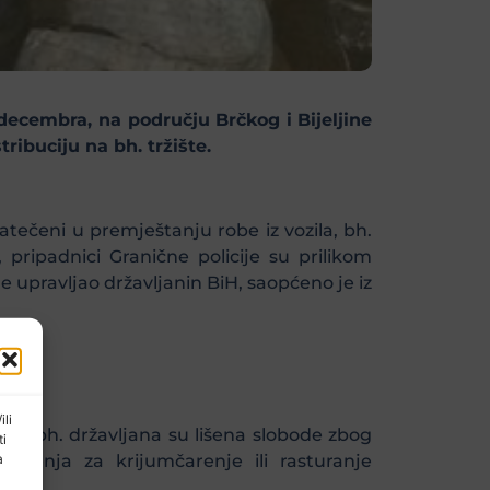
decembra, na području Brčkog i Bijeljine
ribuciju na bh. tržište.
tečeni u premještanju robe iz vozila, bh.
pripadnici Granične policije su prilikom
e upravljao državljanin BiH, saopćeno je iz
ili
ca bh. državljana su lišena slobode zbog
ti
a
ruženja za krijumčarenje ili rasturanje