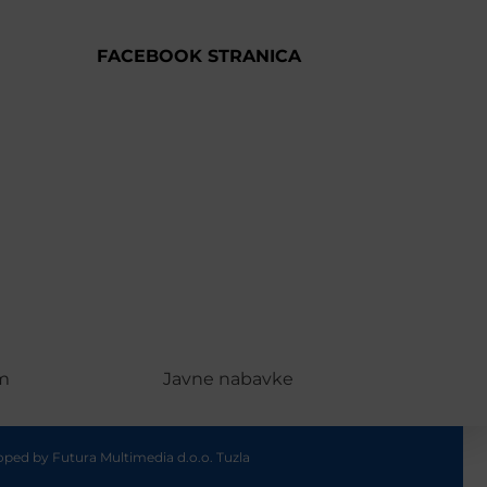
FACEBOOK STRANICA
m
Javne nabavke
loped by
Futura Multimedia d.o.o. Tuzla