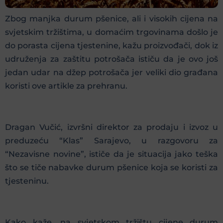
Zbog manjka durum pšenice, ali i visokih cijena na
svjetskim tržištima, u domaćim trgovinama došlo je
do porasta cijena tjestenine, kažu proizvođači, dok iz
udruženja za zaštitu potrošača ističu da je ovo još
jedan udar na džep potrošača jer veliki dio građana
koristi ove artikle za prehranu.
Dragan Vučić, izvršni direktor za prodaju i izvoz u
preduzeću “Klas” Sarajevo, u razgovoru za
“Nezavisne novine”, ističe da je situacija jako teška
što se tiče nabavke durum pšenice koja se koristi za
tjesteninu.
Kako kaže, na svjetskom tržištu cijene durum