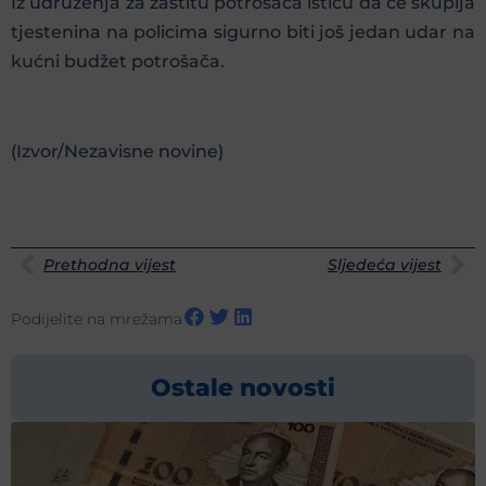
Iz udruženja za zaštitu potrošača ističu da će skuplja
tjestenina na policima sigurno biti još jedan udar na
kućni budžet potrošača.
(Izvor/Nezavisne novine)
Prethodna vijest
Sljedeća vijest
Podijelite na mrežama
Ostale novosti