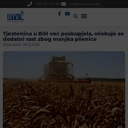
+387 35 553 967
info@rtvlukavac.ba
Radio Uživo
Sjednica Gradskog Vijeća
Tjestenina u BiH već poskupjela, očekuje se
dodatni rast zbog manjka pšenice
Objavljeno:
06.12.2021.