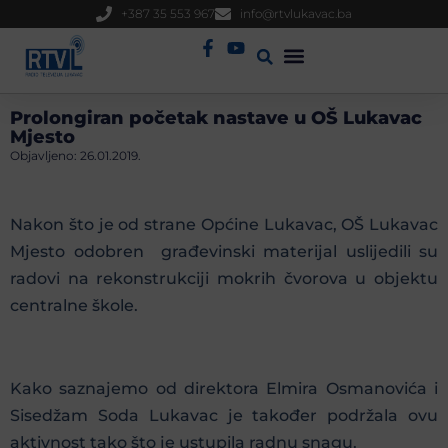
+387 35 553 967
info@rtvlukavac.ba
Radio Uživo
Sjednica Gradskog Vijeća
Prolongiran početak nastave u OŠ Lukavac
Mjesto
Objavljeno:
26.01.2019.
Nakon što je od strane Općine Lukavac, OŠ Lukavac
Mjesto odobren građevinski materijal uslijedili su
radovi na rekonstrukciji mokrih čvorova u objektu
centralne škole.
Kako saznajemo od direktora Elmira Osmanovića i
Sisedžam Soda Lukavac je također podržala ovu
aktivnost tako što je ustupila radnu snagu.