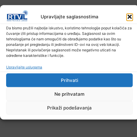
Upravljajte saglasnostima
Upozorenje za narednih sedam dana: Požari
Da bismo pružili najbolje iskustvo, koristimo tehnologije poput kolačića za
prijete Balkanu, u rizičnoj zoni nalazi se i BiH
čuvanje i/ili pristup informacijama o uređaju. Saglasnost sa ovim
6. Augusta 2026.
tehnologijama će nam omogućiti da obrađujemo podatke kao što su
ponašanje pri pregledanju ili jedinstveni ID-ovi na ovoj veb lokaciji.
Nepristanak ili povlačenje saglasnosti može negativno uticati na
određene karakteristike i funkcije.
Upravljajte uslugama
Prihvati
Ne prihvatam
Prikaži podešavanja