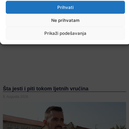
Prihvati
Ne prihvatam
Prikaži podešavanja
Šta jesti i piti tokom ljetnih vrućina
9. Augusta 2026.