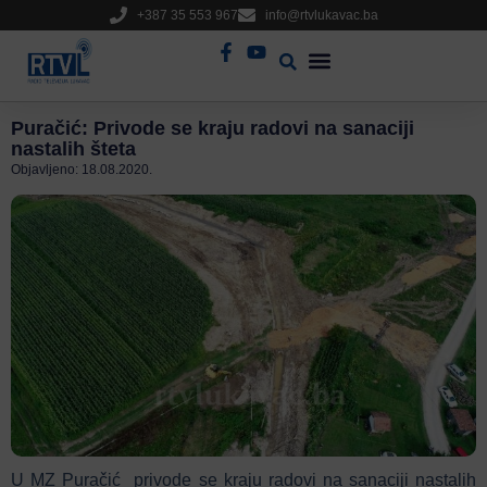
+387 35 553 967
info@rtvlukavac.ba
Radio Uživo
Sjednica Gradskog Vijeća
Puračić: Privode se kraju radovi na sanaciji
nastalih šteta
Objavljeno:
18.08.2020.
U MZ Puračić privode se kraju radovi na sanaciji nastalih