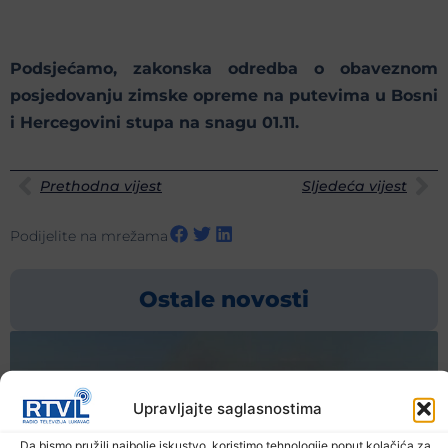
Podsjećamo, zakonska odredba o obaveznom
posjedovanju zimske opreme na putevima u Bosni
i Hercegovini stupa na snagu 01.11.
Prethodna vijest
Sljedeća vijest
Podijelite na mrežama
Ostale novosti
Upravljajte saglasnostima
Da bismo pružili najbolje iskustvo, koristimo tehnologije poput kolačića za