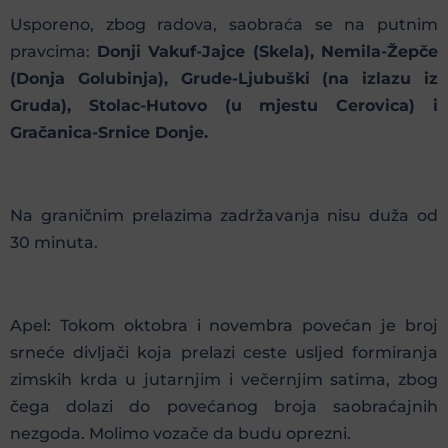
Usporeno, zbog radova, saobraća se na putnim
pravcima:
Donji Vakuf-Jajce (Skela), Nemila-Žepče
(Donja Golubinja), Grude-Ljubuški (na izlazu iz
Gruda), Stolac-Hutovo (u mjestu Cerovica) i
Gračanica-Srnice Donje.
Na graničnim prelazima zadržavanja nisu duža od
30 minuta.
Apel: Tokom oktobra i novembra povećan je broj
srneće divljači koja prelazi ceste usljed formiranja
zimskih krda u jutarnjim i večernjim satima, zbog
čega dolazi do povećanog broja saobraćajnih
nezgoda. Molimo vozače da budu oprezni.