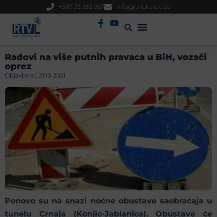
+387 35 553 967
info@rtvlukavac.ba
Radio Uživo
Sjednica Gradskog Vijeća
Radovi na više putnih pravaca u BiH, vozači
oprez
Objavljeno:
21.10.2021.
Ponovo su na snazi noćne obustave saobraćaja u
tunelu Crnaja (Konjic-Jablanica). Obustave će