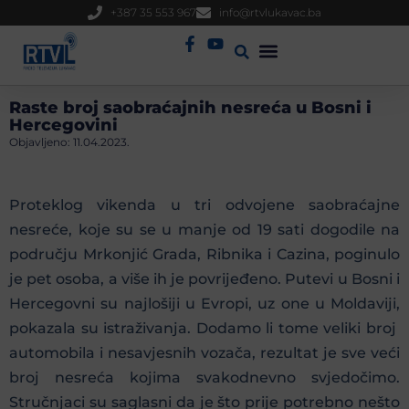
+387 35 553 967
info@rtvlukavac.ba
Radio Uživo
Sjednica Gradskog Vijeća
Raste broj saobraćajnih nesreća u Bosni i
Hercegovini
Objavljeno:
11.04.2023.
Proteklog vikenda u tri odvojene saobraćajne
nesreće, koje su se u manje od 19 sati dogodile na
području Mrkonjić Grada, Ribnika i Cazina, poginulo
je pet osoba, a više ih je povrijeđeno. Putevi u Bosni i
Hercegovni su najlošiji u Evropi, uz one u Moldaviji,
pokazala su istraživanja. Dodamo li tome veliki broj
automobila i nesavjesnih vozača, rezultat je sve veći
broj nesreća kojima svakodnevno svjedočimo.
Stručnjaci su saglasni da je što prije potrebno nešto