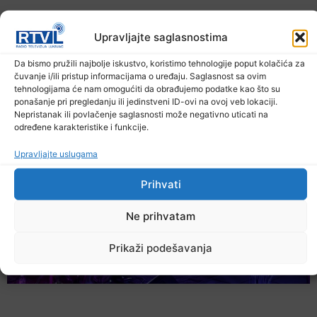
Upravljajte saglasnostima
Da bismo pružili najbolje iskustvo, koristimo tehnologije poput kolačića za
čuvanje i/ili pristup informacijama o uređaju. Saglasnost sa ovim
U TK povećan broj požara
tehnologijama će nam omogućiti da obrađujemo podatke kao što su
7. Augusta 2026.
ponašanje pri pregledanju ili jedinstveni ID-ovi na ovoj veb lokaciji.
Nepristanak ili povlačenje saglasnosti može negativno uticati na
određene karakteristike i funkcije.
Upravljajte uslugama
Prihvati
Ne prihvatam
Prikaži podešavanja