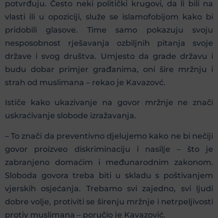
potvrđuju. Često neki politički krugovi, da li bili na
vlasti ili u opoziciji, služe se islamofobijom kako bi
pridobili glasove. Time samo pokazuju svoju
nesposobnost rješavanja ozbiljnih pitanja svoje
države i svog društva. Umjesto da grade državu i
budu dobar primjer građanima, oni šire mržnju i
strah od muslimana – rekao je Kavazovć.
Ističe kako ukazivanje na govor mržnje ne znači
uskraćivanje slobode izražavanja.
– To znači da preventivno djelujemo kako ne bi nečiji
govor proizveo diskriminaciju i nasilje – što je
zabranjeno domaćim i međunarodnim zakonom.
Sloboda govora treba biti u skladu s poštivanjem
vjerskih osjećanja. Trebamo svi zajedno, svi ljudi
dobre volje, protiviti se širenju mržnje i netrpeljivosti
protiv muslimana – poručio je Kavazović.