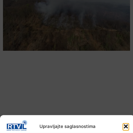
U TK povećan broj požara
Upravljajte saglasnostima
7. Augusta 2026.