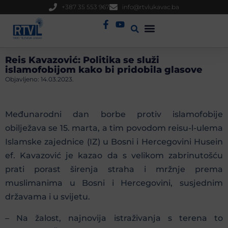
+387 35 553 967
info@rtvlukavac.ba
Radio Uživo
Sjednica Gradskog Vijeća
Reis Kavazović: Politika se služi
islamofobijom kako bi pridobila glasove
Objavljeno:
14.03.2023.
Međunarodni dan borbe protiv islamofobije
obilježava se 15. marta, a tim povodom reisu-l-ulema
Islamske zajednice (IZ) u Bosni i Hercegovini Husein
ef. Kavazović je kazao da s velikom zabrinutošću
prati porast širenja straha i mržnje prema
muslimanima u Bosni i Hercegovini, susjednim
državama i u svijetu.
– Na žalost, najnovija istraživanja s terena to