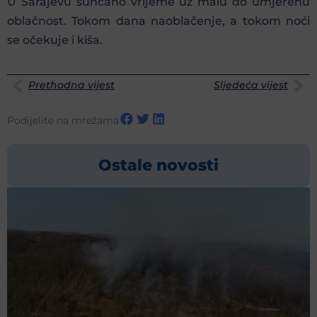
U Sarajevu sunčano vrijeme uz malu do umjerenu
oblačnost. Tokom dana naoblačenje, a tokom noći
se očekuje i kiša.
Prethodna vijest
Sljedeća vijest
Podijelite na mrežama
Ostale novosti