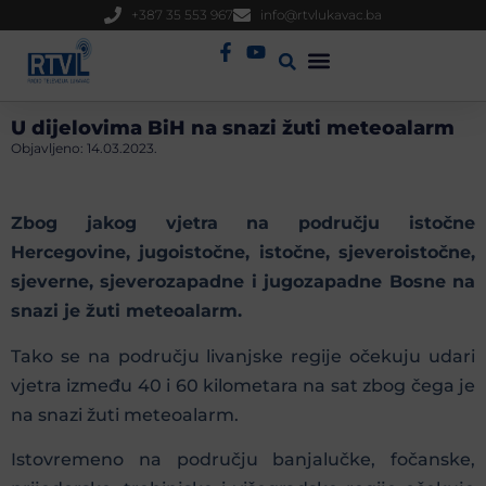
+387 35 553 967
info@rtvlukavac.ba
Radio Uživo
Sjednica Gradskog Vijeća
U dijelovima BiH na snazi žuti meteoalarm
Objavljeno:
14.03.2023.
Zbog jakog vjetra na području istočne
Hercegovine, jugoistočne, istočne, sjeveroistočne,
sjeverne, sjeverozapadne i jugozapadne Bosne na
snazi je žuti meteoalarm.
Tako se na području livanjske regije očekuju udari
vjetra između 40 i 60 kilometara na sat zbog čega je
na snazi žuti meteoalarm.
Istovremeno na području banjalučke, fočanske,