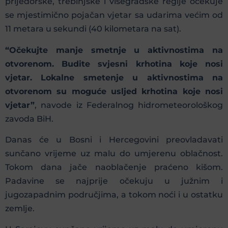
prijedorske, trebinjske i višegradske regije očekuje
se mjestimično pojačan vjetar sa udarima većim od
11 metara u sekundi (40 kilometara na sat).
“Očekujte manje smetnje u aktivnostima na
otvorenom. Budite svjesni krhotina koje nosi
vjetar. Lokalne smetenje u aktivnostima na
otvorenom su moguće usljed krhotina koje nosi
vjetar”
, navode iz Federalnog hidrometeorološkog
zavoda BiH.
Danas će u Bosni i Hercegovini preovladavati
sunčano vrijeme uz malu do umjerenu oblačnost.
Tokom dana jače naoblačenje praćeno kišom.
Padavine se najprije očekuju u južnim i
jugozapadnim područjima, a tokom noći i u ostatku
zemlje.