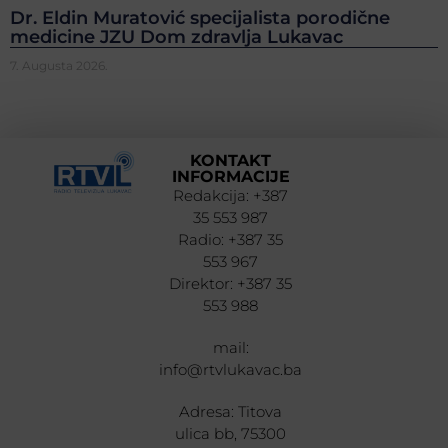
Dr. Eldin Muratović specijalista porodične
medicine JZU Dom zdravlja Lukavac
7. Augusta 2026.
KONTAKT
INFORMACIJE
Redakcija: +387
35 553 987
Radio: +387 35
553 967
Direktor: +387 35
553 988
mail:
info@rtvlukavac.ba
Adresa: Titova
ulica bb, 75300