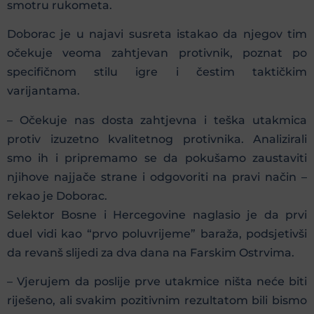
smotru rukometa.
Doborac je u najavi susreta istakao da njegov tim
očekuje veoma zahtjevan protivnik, poznat po
specifičnom stilu igre i čestim taktičkim
varijantama.
– Očekuje nas dosta zahtjevna i teška utakmica
protiv izuzetno kvalitetnog protivnika. Analizirali
smo ih i pripremamo se da pokušamo zaustaviti
njihove najjače strane i odgovoriti na pravi način –
rekao je Doborac.
Selektor Bosne i Hercegovine naglasio je da prvi
duel vidi kao “prvo poluvrijeme” baraža, podsjetivši
da revanš slijedi za dva dana na Farskim Ostrvima.
– Vjerujem da poslije prve utakmice ništa neće biti
riješeno, ali svakim pozitivnim rezultatom bili bismo