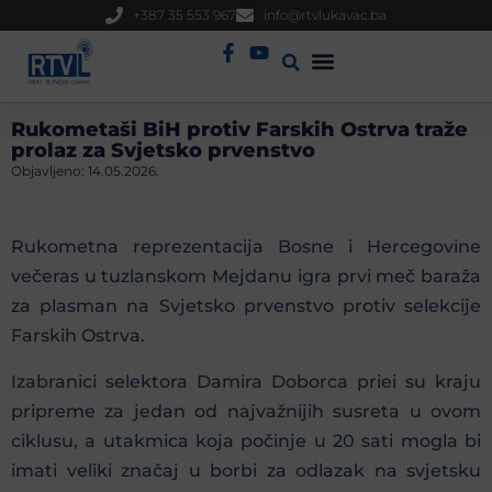
+387 35 553 967
info@rtvlukavac.ba
Radio Uživo
Sjednica Gradskog Vijeća
Rukometaši BiH protiv Farskih Ostrva traže
prolaz za Svjetsko prvenstvo
Objavljeno:
14.05.2026.
Rukometna reprezentacija Bosne i Hercegovine
večeras u tuzlanskom Mejdanu igra prvi meč baraža
za plasman na Svjetsko prvenstvo protiv selekcije
Farskih Ostrva.
Izabranici selektora Damira Doborca priei su kraju
pripreme za jedan od najvažnijih susreta u ovom
ciklusu, a utakmica koja počinje u 20 sati mogla bi
imati veliki značaj u borbi za odlazak na svjetsku