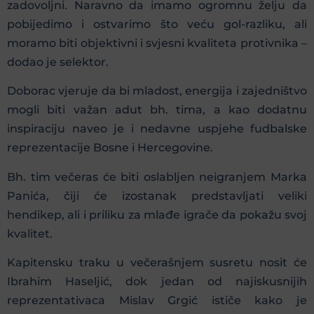
zadovoljni. Naravno da imamo ogromnu želju da
pobijedimo i ostvarimo što veću gol-razliku, ali
moramo biti objektivni i svjesni kvaliteta protivnika –
dodao je selektor.
Doborac vjeruje da bi mladost, energija i zajedništvo
mogli biti važan adut bh. tima, a kao dodatnu
inspiraciju naveo je i nedavne uspjehe fudbalske
reprezentacije Bosne i Hercegovine.
Bh. tim večeras će biti oslabljen neigranjem Marka
Panića, čiji će izostanak predstavljati veliki
hendikep, ali i priliku za mlađe igrače da pokažu svoj
kvalitet.
Kapitensku traku u večerašnjem susretu nosit će
Ibrahim Haseljić, dok jedan od najiskusnijih
reprezentativaca Mislav Grgić ističe kako je