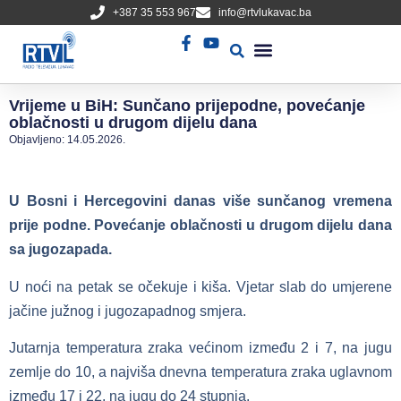
+387 35 553 967
info@rtvlukavac.ba
Radio Uživo
Sjednica Gradskog Vijeća
Vrijeme u BiH: Sunčano prijepodne, povećanje
oblačnosti u drugom dijelu dana
Objavljeno:
14.05.2026.
U Bosni i Hercegovini danas više sunčanog vremena
prije podne. Povećanje oblačnosti u drugom dijelu dana
sa jugozapada.
U noći na petak se očekuje i kiša. Vjetar slab do umjerene
jačine južnog i jugozapadnog smjera.
Jutarnja temperatura zraka većinom između 2 i 7, na jugu
zemlje do 10, a najviša dnevna temperatura zraka uglavnom
između 17 i 22, na jugu do 24 stupnja.