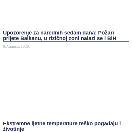
Upozorenje za narednih sedam dana: Požari
prijete Balkanu, u rizičnoj zoni nalazi se i BiH
Prethodna vijest
6. Augusta 2026.
Sljedeća vijest
Ekstremne ljetne temperature teško pogađaju i
životinje