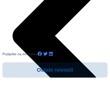
Podijelite na mrežama
Ostale novosti