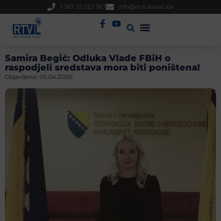
+387 35 553 967
info@rtvlukavac.ba
Radio Uživo
Sjednica Gradskog Vijeća
Samira Begić: Odluka Vlade FBiH o
raspodjeli sredstava mora biti poništena!
Objavljeno:
05.04.2020.