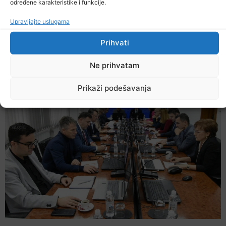
određene karakteristike i funkcije.
Upravljajte uslugama
Prihvati
Danas počela isplata uvećanih penzija
Ne prihvatam
5. Augusta 2026.
Prikaži podešavanja