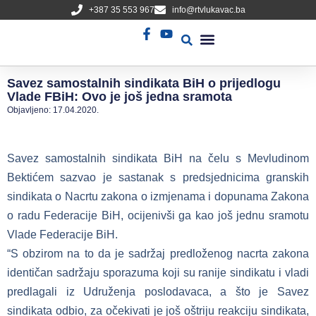
+387 35 553 967
info@rtvlukavac.ba
Radio Uživo
Sjednica Gradskog Vijeća
Savez samostalnih sindikata BiH o prijedlogu
Vlade FBiH: Ovo je još jedna sramota
Objavljeno:
17.04.2020.
Savez samostalnih sindikata BiH na čelu s Mevludinom
Bektićem sazvao je sastanak s predsjednicima granskih
sindikata o Nacrtu zakona o izmjenama i dopunama Zakona
o radu Federacije BiH, ocijenivši ga kao još jednu sramotu
Vlade Federacije BiH.
“S obzirom na to da je sadržaj predloženog nacrta zakona
identičan sadržaju sporazuma koji su ranije sindikatu i vladi
predlagali iz Udruženja poslodavaca, a što je Savez
sindikata odbio, za očekivati je još oštriju reakciju sindikata,