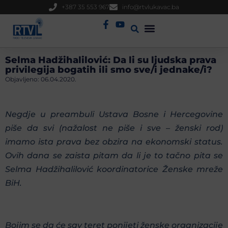
+387 35 553 967
info@rtvlukavac.ba
Radio Uživo
Sjednica Gradskog Vijeća
Selma Hadžihalilović: Da li su ljudska prava
privilegija bogatih ili smo sve/i jednake/i?
Objavljeno:
06.04.2020.
Negdje u preambuli Ustava Bosne i Hercegovine
piše da svi (nažalost ne piše i sve – ženski rod)
imamo ista prava bez obzira na ekonomski status.
Ovih dana se zaista pitam da li je to tačno pita se
Selma Hadžihalilović koordinatorice Ženske mreže
BiH.
Bojim se da će sav teret
ponijeti ženske organizacije