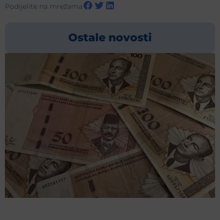
Podijelite na mrežama
Ostale novosti