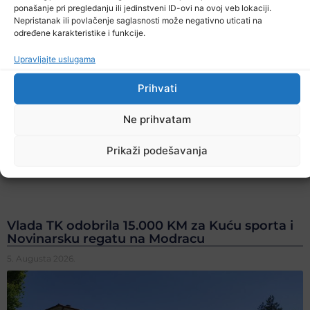
ponašanje pri pregledanju ili jedinstveni ID-ovi na ovoj veb lokaciji.
Nepristanak ili povlačenje saglasnosti može negativno uticati na
određene karakteristike i funkcije.
Upravljajte uslugama
Prihvati
Ne prihvatam
Prikaži podešavanja
Vlada TK odobrila 15.000 KM za Kuću sporta i
Novinarsku regatu na Modracu
5. Augusta 2026.