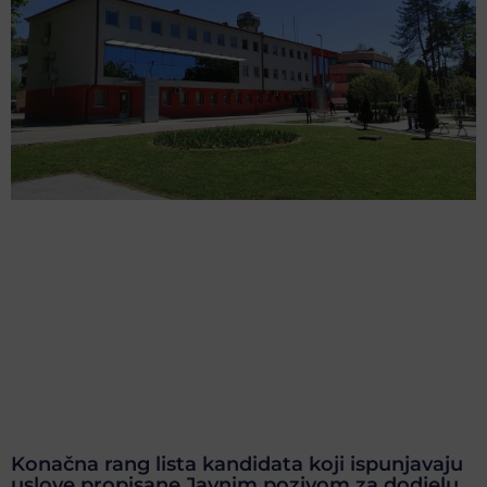
Konačna rang lista kandidata koji ispunjavaju
uslove propisane Javnim pozivom za dodjelu