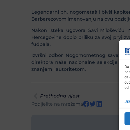
Legendarni bh. nogometaš i bivši kapit
Barbarezovom imenovanju na ovu poziciju 
Nakon isteka ugovora Savi Miloševiću, N
Hercegovine dobio priliku za svoj prvi z
fudbala.
Izvršni odbor Nogomometnog saveza BiH
direktora naše nacionalne selekcije, a 
Da 
znanjem i autoritetom.
pri
da 
ovo
odr
Prethodna vijest
Upr
Podijelite na mrežama