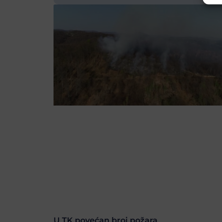
U TK povećan broj požara