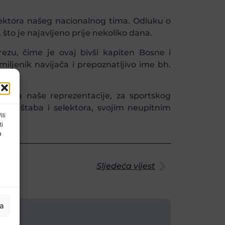
ektora našeg nacionalnog tima. Odluku o
to je najavljeno prije nekoliko dana.
rezu, čime je ovaj bivši kapiten Bosne i
iljenik navijača i prepoznatljivo ime bh.
tena naše reprezentacije, za sportskog
čnog štaba i selektora, svojim neupitnim
ili
ti
a
Sljedeća vijest
ja