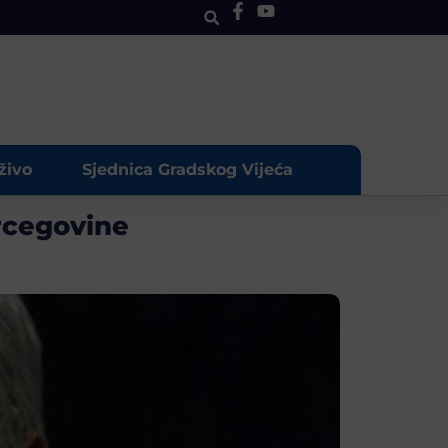
živo
Sjednica Gradskog Vijeća
rcegovine