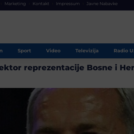
Marketing
Kontakt
Impressum
Javne Nabavke
n
Sport
Video
Televizija
Radio U
lektor reprezentacije Bosne i He