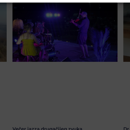
Večer jazza drugačijeg zvuka
Dr