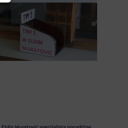
. Eldin Muratović specijalista porodične