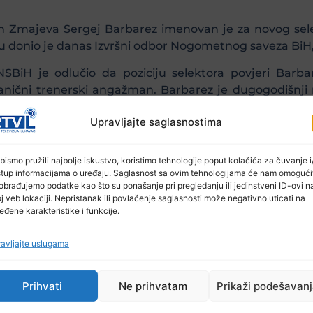
en Zmajeva Sergej Barbarez imenovan je za novog sel
donio je danas Izvršni odbor Nogometnog saveza BiH, š
SBiH je odlučio da poziciju selektora povjeri Barba
vanični trenerski angažman. Barbarez je dugogodišnji m
Upravljajte saglasnostima
 imenovao je i Emira Spahića, također bivšeg kapi
popularni Spaha trebao bi biti konekcija između stru
bismo pružili najbolje iskustvo, koristimo tehnologije poput kolačića za čuvanje i/
stup informacijama o uređaju. Saglasnost sa ovim tehnologijama će nam omogući
obrađujemo podatke kao što su ponašanje pri pregledanju ili jedinstveni ID-ovi n
j veb lokaciji. Nepristanak ili povlačenje saglasnosti može negativno uticati na
eđene karakteristike i funkcije.
avljajte uslugama
Prihvati
Ne prihvatam
Prikaži podešavan
Ostale novosti