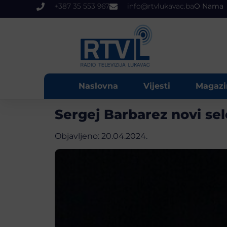
+387 35 553 967
info@rtvlukavac.ba
O Nama
Naslovna
Vijesti
Magazi
Sergej Barbarez novi se
Objavljeno:
20.04.2024.