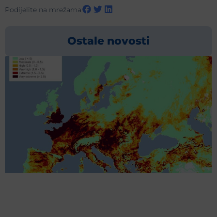
Podijelite na mrežama
Ostale novosti