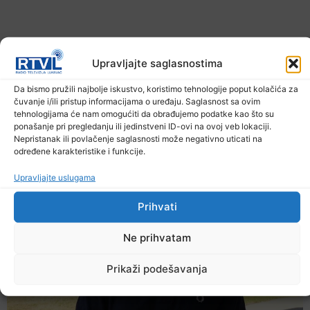
Upravljajte saglasnostima
Da bismo pružili najbolje iskustvo, koristimo tehnologije poput kolačića za
čuvanje i/ili pristup informacijama o uređaju. Saglasnost sa ovim
Upozorenje za narednih sedam dana: Požari
tehnologijama će nam omogućiti da obrađujemo podatke kao što su
prijete Balkanu, u rizičnoj zoni nalazi se i BiH
ponašanje pri pregledanju ili jedinstveni ID-ovi na ovoj veb lokaciji.
6. Augusta 2026.
Nepristanak ili povlačenje saglasnosti može negativno uticati na
određene karakteristike i funkcije.
Upravljajte uslugama
Prihvati
Ne prihvatam
Prikaži podešavanja